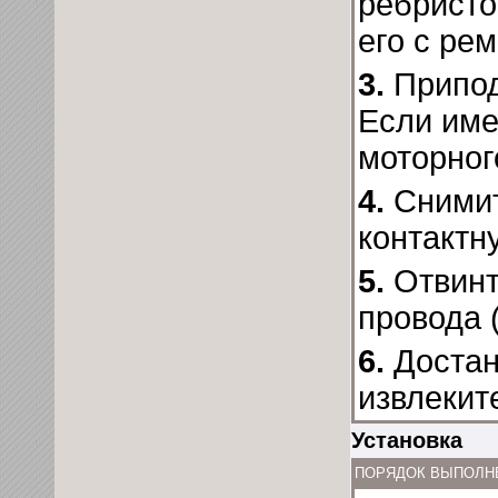
ребристо
его с ре
3.
Припод
Если име
моторног
4.
Снимит
контактн
5.
Отвинт
провода (
6.
Достан
извлекит
Установка
ПОРЯДОК ВЫПОЛН