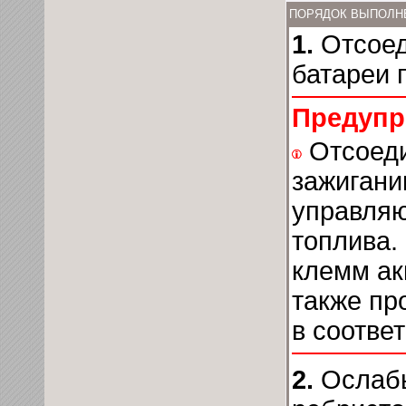
ПОРЯДОК ВЫПОЛН
1.
Отсоед
батареи 
Предупр
Отсоеди
зажигани
управляю
топлива.
клемм ак
также пр
в соотве
2.
Ослабь