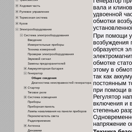
Генератор пр
Ходовая часть
вала и клино
Рулевое управление
удвоенной ча
Тормозная система
обмотки возб
Кузов
установленно
Электрооборудование
При помощи у
Система электрооборудования
Введение
возбуждения 
Измерительные приборы
образуется э
Техника измерений
Проверки электрооборудования
электромагни
Звуковой сигнал
обмотке стат
Замены предохранителей
этому в обмо
Аккумуляторная батарея
Генератор
так как аккум
Общие сведения
постоянным т
Диагностика неисправностей генератора
Стартер
при помощи в
Тяговое реле
Регулятор на
Система освещения
включения и 
Приборы
Приборная панель
степенью раз
Лампы накаливания на панели приборов
Одновременно
Переключатель света
Радиоприемник
напряжение о
Антенна
Техника безо
Динамики