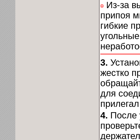
Из-за в
припоя м
гибкие п
угольные
неработо
3.
Устано
жестко п
обращайт
для соед
прилегал 
4.
После 
проверьте
держател