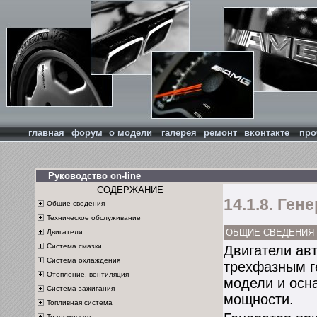
главная
форум
о модели
галерея
ремонт
вконтакте
про
Руководство on-line
СОДЕРЖАНИЕ
14.1.8. Ген
Общие сведения
Техническое обслуживание
ОБЩИЕ СВЕДЕНИЯ
Двигатели
Система смазки
Двигатели ав
Система охлаждения
трехфазным г
Отопление, вентиляция
модели и осн
Система зажигания
мощности.
Топливная система
Трансмиссия