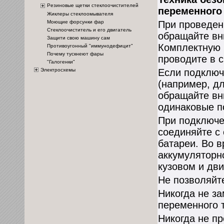
Резиновые щетки стеклоочистителей
переменного
Жиклеры стеклоомывателя
Моющие форсунки фар
При проведен
Стеклоочиститель и его двигатель
обращайте вн
Защити свою машину сам
Комплектную 
Противоугонный "иммунодефицит"
Почему тускнеют фары
проводите в 
"Галогенки"
Электросхемы
Если подключ
(например, дл
обращайте вн
одинаковые п
При подключе
соединяйте с
батареи. Во 
аккумуляторн
кузовом и дв
Не позволяйт
Никогда не з
переменного т
Никогда не п