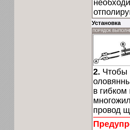
необходи
отполиру
Установка
ПОРЯДОК ВЫПОЛН
2.
Чтобы 
оловянны
в гибком
многожил
провод щ
Предупр