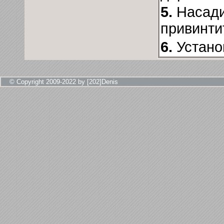
5.
Насади
привинтит
6.
Устано
© Copyright 2009-2022 by [202]Denis