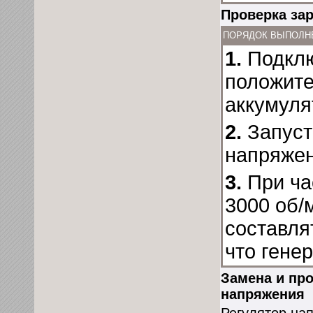
Проверка за
ПОРЯДОК ВЫПОЛН
1.
Подклю
положит
аккумуля
2.
Запуст
напряжен
3.
При ча
3000 об/
составля
что гене
Замена и про
напряжения