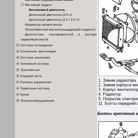
Масляный поддон
Бензиновый двигатель
Дизельный двигатель (2,0 л)
Дизельный двигатель (2,2 / 2,5 л)
Индикатор уровня масла
Теплообменник масло/охлаждающей жидкости
Диагностика неисправностей в контуре
циркуляции масла
Система охлаждения
Отопление, вентиляция
Система зажигания
Топливная система
Трансмиссия
Ходовая часть
1. Зажим радиатора
Рулевое управление
2. Зажим корпуса ве
Тормозная система
3. Корпус вентилято
4. Радиатор
Кузов
5. Покрытие электро
Электрооборудование
11. Болты передней 
Болты крепления м