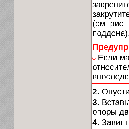
закрепит
закрутит
(см. рис.
поддона
)
Предупр
Если ма
относите
впоследс
2.
Опусти
3.
Вставь
опоры дв
4.
Завинт