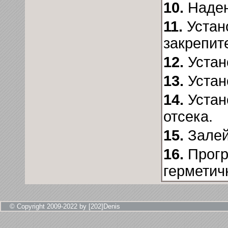
10.
Наден
11.
Устан
закрепит
12.
Устан
13.
Устан
14.
Устан
отсека.
15.
Залей
16.
Прогр
герметич
© Copyright 2009-2022 by [202]Denis