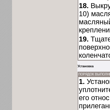
18.
Выкру
10) масл
масляный
креплени
19.
Тщате
поверхно
коленчат
Установка
ПОРЯДОК ВЫПОЛН
1.
Устано
уплотнит
его отно
прилеган