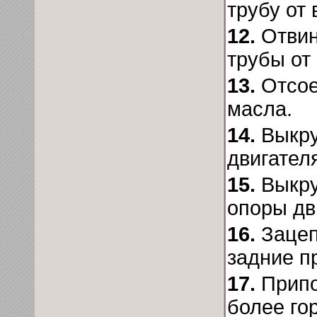
трубу от
12.
Отвин
трубы от
13.
Отсое
масла.
14.
Выкру
двигател
15.
Выкру
опоры дв
16.
Зацеп
задние п
17.
Припо
более го