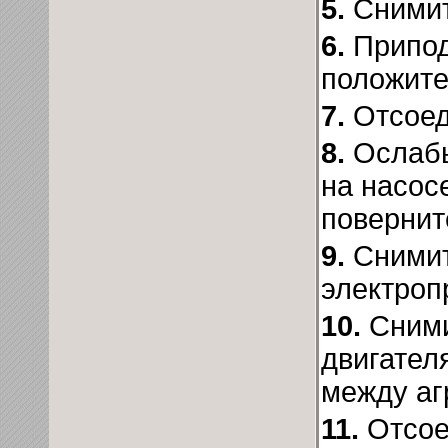
5.
Снимит
6.
Припод
положите
7.
Отсоед
8.
Ослабь
на насос
повернит
9.
Снимит
электроп
10.
Сними
двигател
между аг
11.
Отсое