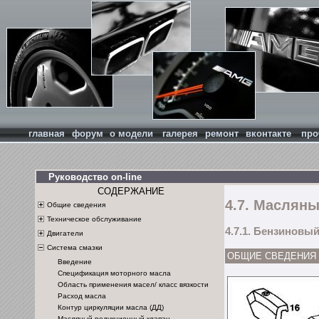
главная
форум
о модели
галерея
ремонт
вконтакте
про
Руководство on-line
СОДЕРЖАНИЕ
4.7. Маслян
Общие сведения
Техническое обслуживание
4.7.1. Бензиновы
Двигатели
Система смазки
ОБЩИЕ СВЕДЕНИЯ
Введение
Спецификация моторного масла
Область применения масел/ класс вязкости
Расход масла
Контур циркуляции масла (ДД)
Масляный редукционный клапан