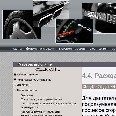
главная
форум
о модели
галерея
ремонт
вконтакте
про
Руководство on-line
СОДЕРЖАНИЕ
4.4. Расх
Общие сведения
Техническое обслуживание
Двигатели
ОБЩИЕ СВЕДЕНИЯ
Система смазки
Введение
Для двигател
Спецификация моторного масла
подразумевает
Область применения масел/ класс вязкости
Расход масла
процессе сгор
Контур циркуляции масла (ДД)
Масляный редукционный клапан