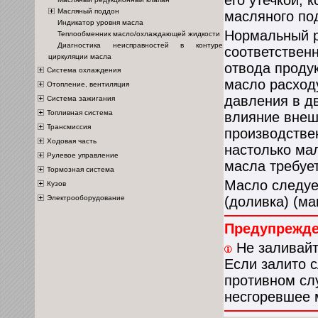
его утечкой, 
Масляный поддон
масляного под
Индикатор уровня масла
Нормальный р
Теплообменник масло/охлаждающей жидкости
Диагностика неисправностей в контуре
соответствен
циркуляции масла
отвода продук
Система охлаждения
масло расход
Отопление, вентиляция
давления в д
Система зажигания
Топливная система
влияние внеш
Трансмиссия
производстве
Ходовая часть
настолько ма
Рулевое управление
масла требуе
Тормозная система
Масло следует
Кузов
Электрооборудование
(доливка) (м
Предупрежд
Не заливайт
Если залито 
противном слу
несгоревшее 