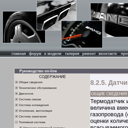
главная
форум
о модели
галерея
ремонт
вконтакте
про
Руководство on-line
СОДЕРЖАНИЕ
8.2.5. Дат
Общие сведения
Техническое обслуживание
ОБЩИЕ СВЕДЕНИЯ
Двигатели
Система смазки
Термодатчик 
Система охлаждения
величина вме
Отопление, вентиляция
газопровода 
Система зажигания
оценки колич
Топливная система
всасываемого
Описание топливной системы