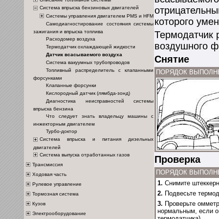
Система впрыска бензиновых двигателей
отрицательны
Системы управления двигателем PMS и HFM
которого уме
Самодиагностирование состояния системы
зажигания и впрыска топлива
Термодатчик 
Расходомер воздуха
воздушного ф
Термодатчик охлаждающей жидкости
Датчик всасываемого воздуха
Снятие
Система вакуумных трубопроводов
Топливный распределитель с клапанными
ПОРЯДОК ВЫПОЛН
форсунками
Клапанные форсунки
Кислородный датчик (лямбда-зонд)
Диагностика неисправностей системы
впрыска бензина
Что следует знать владельцу машины с
инжекторным двигателем
Турбо-доктор
Система впрыска и питания дизельных
двигателей
Система выпуска отработанных газов
Проверка
Трансмиссия
ПОРЯДОК ВЫПОЛН
Ходовая часть
1.
Снимите штеккерн
Рулевое управление
2.
Подвесьте термода
Тормозная система
3.
Проверьте омметр
Кузов
нормальным, если о
Электрооборудование
термодатчика
).