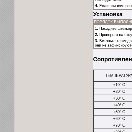
4.
Если при измерени
Установка
ПОРЯДОК ВЫПОЛН
1.
Насадите штеккер
2.
Проверьте на отсу
3.
Вставьте термодат
они не зафиксируют
Сопротивлен
ТЕМПЕРАТУР
+10° С
+20° С
+30° С
+40° С
+50° С
+60° С
+70° С