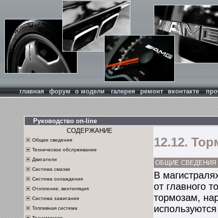
главная
форум
о модели
галерея
ремонт
вконтакте
про
Руководство on-line
СОДЕРЖАНИЕ
12.12. То
Общие сведения
Техническое обслуживание
Двигатели
ОБЩИЕ СВЕДЕНИЯ
Система смазки
В магистраля
Система охлаждения
от главного 
Отопление, вентиляция
тормозам, на
Система зажигания
используются
Топливная система
Трансмиссия