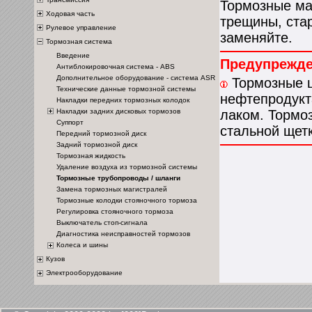
Тормозные ма
Ходовая часть
трещины, ста
Рулевое управление
заменяйте.
Тормозная система
Введение
Предупрежд
Антиблокировочная система - ABS
Дополнительное оборудование - система ASR
Тормозные ш
Технические данные тормозной системы
нефтепродукт
Накладки передних тормозных колодок
Накладки задних дисковых тормозов
лаком. Тормо
Суппорт
стальной щет
Передний тормозной диск
Задний тормозной диск
Тормозная жидкость
Удаление воздуха из тормозной системы
Тормозные трубопроводы / шланги
Замена тормозных магистралей
Тормозные колодки стояночного тормоза
Регулировка стояночного тормоза
Выключатель стоп-сигнала
Диагностика неисправностей тормозов
Колеса и шины
Кузов
Электрооборудование