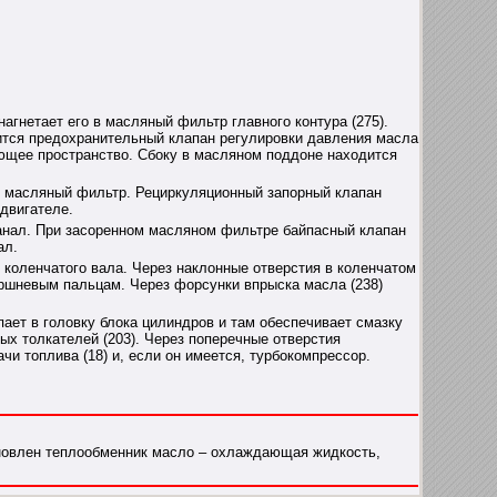
агнетает его в масляный фильтр главного контура (275).
тся предохранительный клапан регулировки давления масла
ающее пространство. Сбоку в масляном поддоне находится
в масляный фильтр. Рециркуляционный запорный клапан
двигателе.
анал. При засоренном масляном фильтре байпасный клапан
ал.
 коленчатого вала. Через наклонные отверстия в коленчатом
оршневым пальцам. Через форсунки впрыска масла (238)
ет в головку блока цилиндров и там обеспечивает смазку
ых толкателей (203). Через поперечные отверстия
и топлива (18) и, если он имеется, турбокомпрессор.
ановлен теплообменник масло – охлаждающая жидкость,