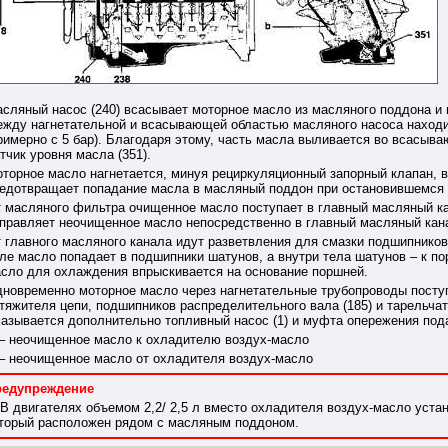
сляный насос (240) всасывает моторное масло из масляного поддона и н
жду нагнетательной и всасывающей областью масляного насоса находи
римерно с 5 бар). Благодаря этому, часть масла выливается во всасыв
тчик уровня масла (351).
торное масло нагнетается, минуя рециркуляционный запорный клапан, 
едотвращает попадание масла в масляный поддон при остановившемся 
 масляного фильтра очищенное масло поступает в главный масляный к
правляет неочищенное масло непосредственно в главный масляный кан
 главного масляного канала идут разветвления для смазки подшипников
ле масло попадает в подшипники шатунов, а внутри тела шатунов – к п
сло для охлаждения впрыскивается на основание поршней.
новременно моторное масло через нагнетательные трубопроводы поступа
тяжителя цепи, подшипников распределительного вала (185) и тарельчат
азывается дополнительно топливный насос (1) и муфта опережения подач
– неочищенное масло к охладителю воздух-масло
– неочищенное масло от охладителя воздух-масло
редупреждение
В двигателях объемом 2,2/ 2,5 л вместо охладителя воздух-масло уст
торый расположен рядом с масляным поддоном.