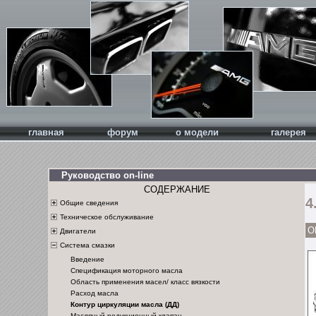
главная
форум
о модели
галерея
Руководство on-line
СОДЕРЖАНИЕ
4
Общие сведения
Техническое обслуживание
О
Двигатели
Система смазки
Введение
Спецификация моторного масла
Область применения масел/ класс вязкости
Расход масла
Контур циркуляции масла (ДД)
Масляный редукционный клапан