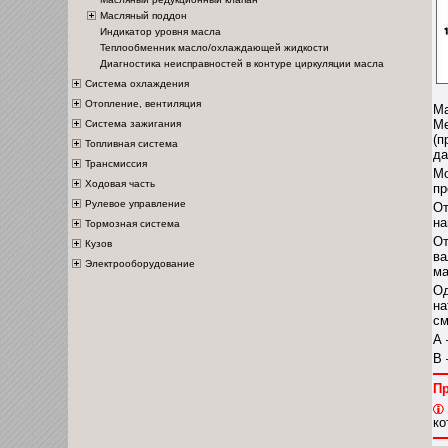
Масляный поддон
Индикатор уровня масла
Теплообменник масло/охлаждающей жидкости
Диагностика неисправностей в контуре циркуляции масла
Система охлаждения
Отопление, вентиляция
Ма
Ме
Система зажигания
(п
Топливная система
да
Трансмиссия
Мо
Ходовая часть
пр
Рулевое управление
От
на
Тормозная система
От
Кузов
ва
Электрооборудование
ма
Од
на
см
А 
В 
П
ко