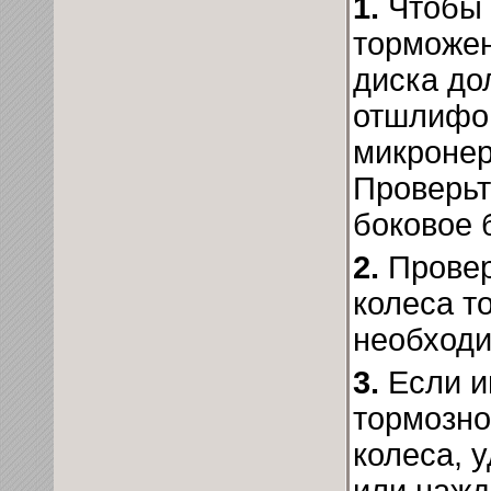
1.
Чтобы 
торможен
диска до
отшлифов
микронер
Проверьт
боковое 
2.
Провер
колеса т
необходи
3.
Если и
тормозно
колеса, 