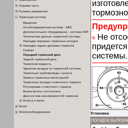
изготовл
Ходовая часть
тормозно
Рулевое управление
Тормозная система
Введение
Предупр
Антиблокировочная система - ABS
Дополнительное оборудование - система ASR
Не отсо
Технические данные тормозной системы
Накладки передних тормозных колодок
придется
Накладки задних дисковых тормозов
Суппорт
системы.
Передний тормозной диск
Задний тормозной диск
Тормозная жидкость
Удаление воздуха из тормозной системы
Тормозные трубопроводы / шланги
Замена тормозных магистралей
Тормозные колодки стояночного тормоза
Регулировка стояночного тормоза
Выключатель стоп-сигнала
Диагностика неисправностей тормозов
Колеса и шины
Кузов
Электрооборудование
Установка
ПОРЯДОК ВЫПОЛН