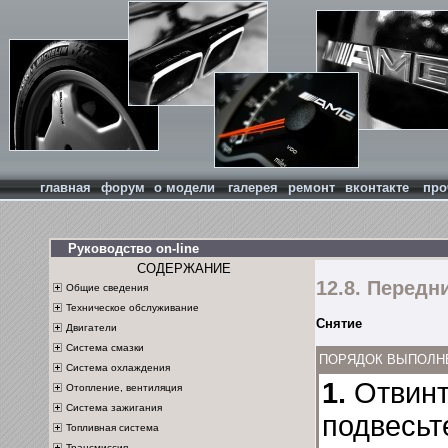
главная
форум
о модели
галерея
ремонт
вконтакте
про
Руководство on-line
СОДЕРЖАНИЕ
12.8. Передн
Общие сведения
Техническое обслуживание
Снятие
Двигатели
Система смазки
ПОРЯДОК ВЫПОЛН
Система охлаждения
1.
Отвинт
Отопление, вентиляция
Система зажигания
подвесьт
Топливная система
Трансмиссия