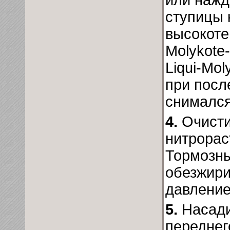
или нажд
ступицы 
высокоте
Molykote-
Liqui-Mol
при посл
снимался
4.
Очисти
нитрорас
Тормозны
обезжири
давление
5.
Насади
переднег