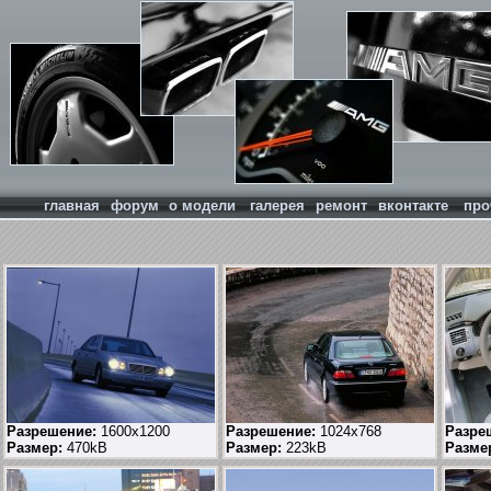
главная
форум
о модели
галерея
ремонт
вконтакте
про
Разрешение:
1600x1200
Разрешение:
1024x768
Разре
Размер:
470kB
Размер:
223kB
Разме