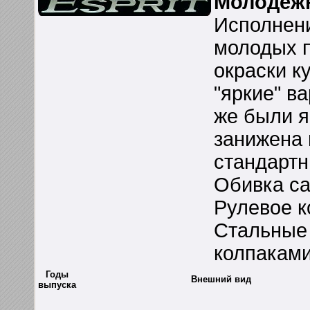
Молодежн
Исполнен
молодых п
окраски к
"яркие" в
же были я
занижена 
стандарт
Обивка сал
Рулевое к
Стальные 
колпаками
Годы
Внешний вид
выпуска