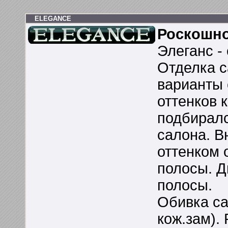
ELEGANCE
Роскошно
Элеганс -
Отделка с
варианты 
оттенков 
подбиралс
салона. 
оттенком 
полосы. Д
полосы.
Обивка сал
кож.зам).