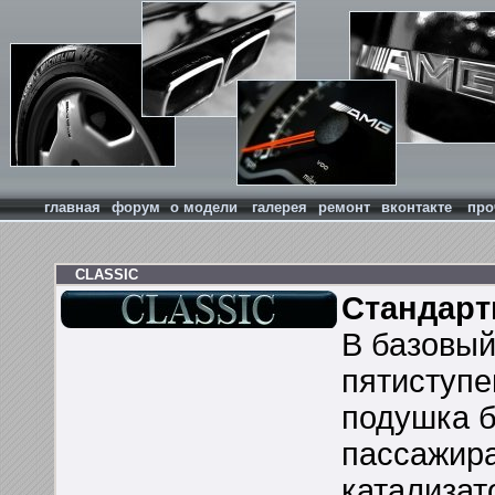
главная
форум
о модели
галерея
ремонт
вконтакте
про
CLASSIC
Стандарт
В базовый
пятиступе
подушка б
пассажира
катализат