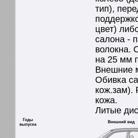
тип), пер
поддержко
цвет) либ
салона - 
волокна. 
на 25 мм 
Внешние м
Обивка сал
кож.зам).
кожа.
Литые дис
Годы
Внешний вид
выпуска