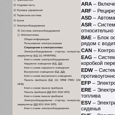
ARA
– Включе
Ходовая часть
ARF
– Рецирк
Рулевое управление
Тормозная система
ASD
– Автома
Кузов
ASR
– Систем
Электрооборудование
относительно
Система электрооборудования
Электросхемы
ВАЕ
– Блок о
Общая информация
рядом с води
Пользование электросхемами
Сокращения в электросхемах
CAN
– Контро
Электрооборудование - стартер, генератор,
аккумулятор (БД 111 HFM/PMS)
EAG
– Систем
Ключ к схеме электрооборудования
коробкой пер
Наружное освещение (БД, ДД)
Ключ к схеме наружного освещения
EDW
– Систем
Внутреннее освещение (БД, ДД)
противоугонно
Ключ к схеме внутреннего освещения
Панель приборов (БД 111 HRM/ PMS/ 104
EFP
– Электр
HFM)
Ключ к схеме панели приборов
ERE
– Электр
Панель приборов (ДД 601/ 604/ 605)
топлива
Ключ к схеме панели приборов
Электрооборудование - стартер, генератор,
ESV
– Электр
аккумулятор (ДД 601/ 604/ 605)
сиденья
Ключ к схеме электрооборудования