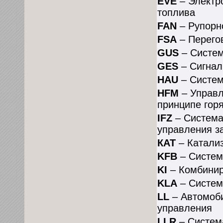
EVE
– Электр
топлива
FAN
– Рупорн
FSA
– Перего
GUS
– Систем
GES
– Сигнал
HAU
– Систем
HFM
– Управл
принципе гор
IFZ
– Система
управления з
КАТ
– Катали
KFB
– Систем
KI
– Комбинир
KLA
– Систем
LL
– Автомоби
управления
LLR
– Систем