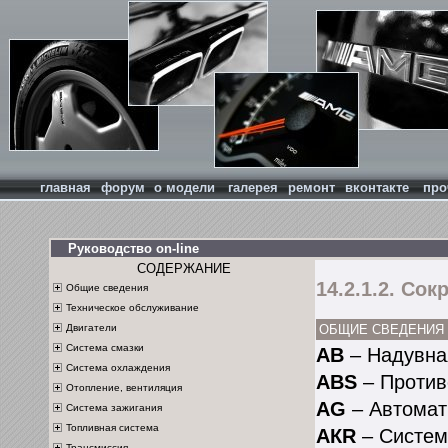
главная
форум
о модели
галерея
ремонт
вконтакте
про
Руководство on-line
СОДЕРЖАНИЕ
14.2.1.2. Со
Общие сведения
Техническое обслуживание
ОБЩИЕ СВЕДЕНИЯ
Двигатели
Система смазки
АВ
– Надувна
Система охлаждения
ABS
– Против
Отопление, вентиляция
АG
– Автомат
Система зажигания
Топливная система
АКR
– Систем
Трансмиссия