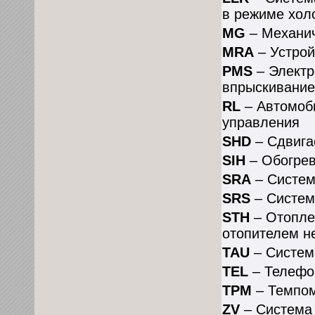
в режиме хол
MG
– Механич
MRA
– Устрой
PMS
– Электр
впрыскивание
RL
– Автомоб
управления
SHD
– Сдвига
SIH
– Обогре
SRA
– Систем
SRS
– Систем
STH
– Отопле
отопителем н
TAU
– Систем
TEL
– Телефо
ТРМ
– Темпо
ZV
– Система 