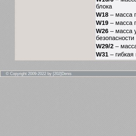
блока
W18
– масса 
W19
– масса 
W26
– масса 
безопасности
W29/2
– масса
W31
– гибкая
© Copyright 2009-2022 by [202]Denis