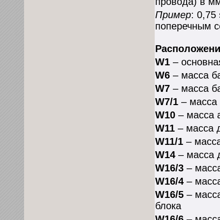
провода) в мм
Пример
: 0,75
поперечным с
Расположени
W1
– основна
W6
– масса б
W7
– масса б
W7/1
– масса 
W10
– масса 
W11
– масса 
W11/1
– масса
W14
– масса 
W16/3
– масса
W16/4
– масса
W16/5
– масса
блока
W16/6
– масса