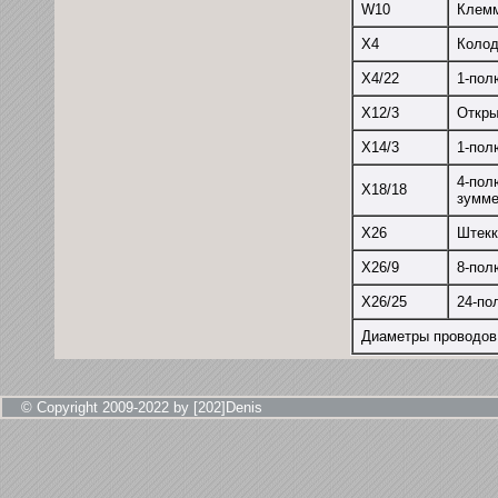
W10
Клемм
Х4
Колод
X4/22
1-пол
Х12/3
Откры
X14/3
1-пол
4-пол
Х18/18
зумме
Х26
Штекк
Х26/9
8-пол
Х26/25
24-по
Диаметры проводов 
© Copyright 2009-2022 by [202]Denis