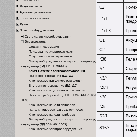
Ходовая часть
С2
Помех
Рулевое управление
Розет
F1/1
Тормозная система
предо
Кузов
F1/1-6
Предо
Электрооборудование
Система электрооборудования
G1
Аккум
Электросхемы
Общая информация
G2
Генер
Пользование электросхемами
Сокращения в электросхемах
К38
Реле 
Электрооборудование - стартер, генератор,
аккумулятор (БД 111 HFM/PMS)
М1
Старт
Ключ к схеме электрооборудования
Наружное освещение (БД, ДД)
N3/4
Регул
Ключ к схеме наружного освещения
Внутреннее освещение (БД, ДД)
N3/6
Регул
Ключ к схеме внутреннего освещения
Панель приборов (БД 111 HRM/ PMS/ 104
N30
Прибо
HFM)
Ключ к схеме панели приборов
N35
Прибо
Панель приборов (ДД 601/ 604/ 605)
Ключ к схеме панели приборов
S2/1
Выклю
Электрооборудование - стартер, генератор,
аккумулятор (ДД 601/ 604/ 605)
Выклю
S16/4
Ключ к схеме электрооборудования
задне