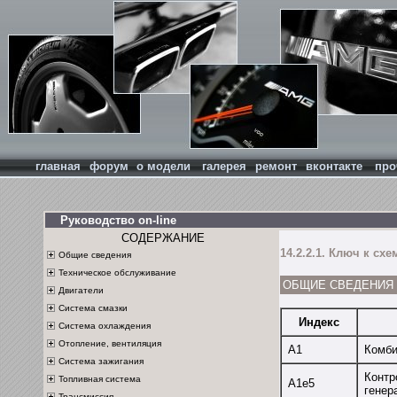
главная
форум
о модели
галерея
ремонт
вконтакте
про
Руководство on-line
СОДЕРЖАНИЕ
14.2.2.1. Ключ к с
Общие сведения
Техническое обслуживание
ОБЩИЕ СВЕДЕНИЯ
Двигатели
Система смазки
Индекс
Система охлаждения
Отопление, вентиляция
А1
Комби
Система зажигания
Контр
Топливная система
А1е5
генер
Трансмиссия