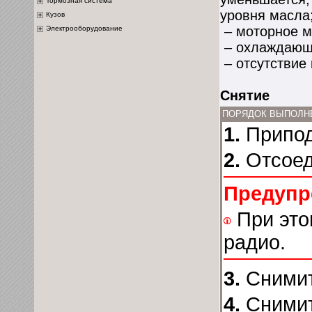
Тормозная система
уровня масла
Кузов
– моторное м
Электрооборудование
– охлаждающа
– отсутствие
Снятие
ПОРЯДОК ВЫПОЛН
1.
Припод
2.
Отсоед
Предупр
При это
радио.
3.
Снимит
4.
Снимит