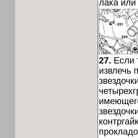
лака или
27.
Если 
извлечь 
звездочк
четырехг
имеющего
звездочки
контргайк
прокладо