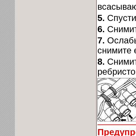
всасываю
5.
Спусти
6.
Снимит
7.
Ослабь
снимите 
8.
Снимит
ребристо
Предупр