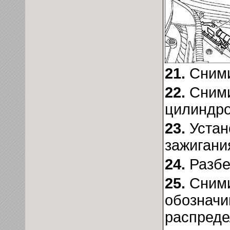
21.
Сними
22.
Сними
цилиндро
23.
Устан
зажигани
24.
Разбе
25.
Сними
обозначи
распреде