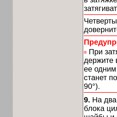
затягиват
Четверты
довернит
Предупр
При зат
держите 
ее одним
станет по
90°).
9.
На два
блока ци
шайбы и 