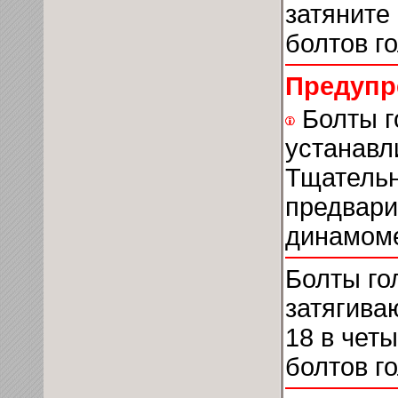
затяните
болтов г
Предупр
Болты г
устанавл
Тщательн
предвари
динамоме
Болты го
затягива
18 в четы
болтов г