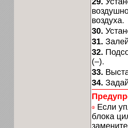
29.
Устан
воздушно
воздуха.
30.
Устан
31.
Зале
32.
Подсо
(–).
33.
Выста
34.
Задай
Предупр
Если уп
блока ци
замените