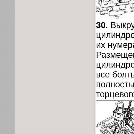
30.
Выкру
цилиндро
их нумера
Размещен
цилиндр
все болт
полность
торцевог