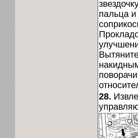
звездочку
пальца и
соприкос
Прокладо
улучшени
Вытяните
накидным
поворачи
относите
28.
Извл
управляю