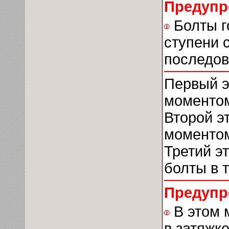
Предупр
Болты г
ступени 
последова
Первый э
моментом
Второй э
моментом
Третий э
болты в 
Предупр
В этом 
в затяжк