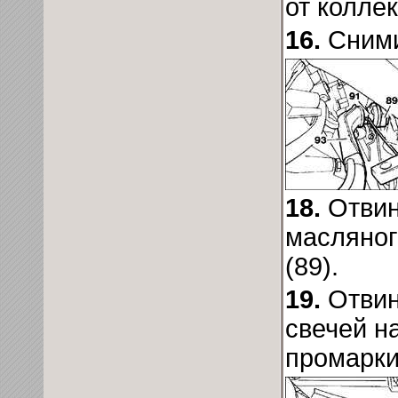
от коллек
16.
Сними
18.
Отвин
масляног
(89).
19.
Отвин
свечей н
промарки