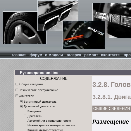
главная
форум
о модели
галерея
ремонт
вконтакте
про
Руководство on-line
СОДЕРЖАНИЕ
3.2.8. Гол
Общие сведения
Техническое обслуживание
3.2.8.1. Дви
Двигатели
Бензиновый двигатель
Дизельный двигатель
ОБЩИЕ СВЕДЕНИЯ
Введение
Двигатель
Размещение 
Автомобили с кондиционером
Нижняя крышка моторного отсека
Крышки литых отверстий