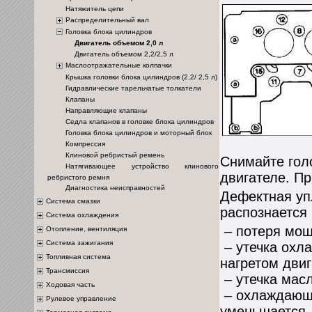
Натяжитель цепи
Распределительный вал
Головка блока цилиндров
Двигатель объемом 2,0 л
Двигатель объемом 2,2/2,5 л
Маслоотражательные колпачки
Крышка головки блока цилиндров (2,2/ 2,5 л)
Гидравлические тарельчатые толкатели
Клапаны
Направляющие клапаны
Седла клапанов в головке блока цилиндров
Головка блока цилиндров и моторный блок
Компрессия
Клиновой ребристый ремень
Снимайте гол
Натягивающее устройство клинового
двигателе. Пр
ребристого ремня
Диагностика неисправностей
Дефектная уп
Система смазки
распознается
Система охлаждения
– потеря мощ
Отопление, вентиляция
Система зажигания
– утечка охл
Топливная система
нагретом двиг
Трансмиссия
– утечка масл
Ходовая часть
– охлаждающа
Рулевое управление
уменьшается, 