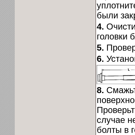
уплотнит
были зак
4.
Очисти
головки 
5.
Провер
6.
Устано
8.
Смажьт
поверхно
Проверьт
случае н
болты в 