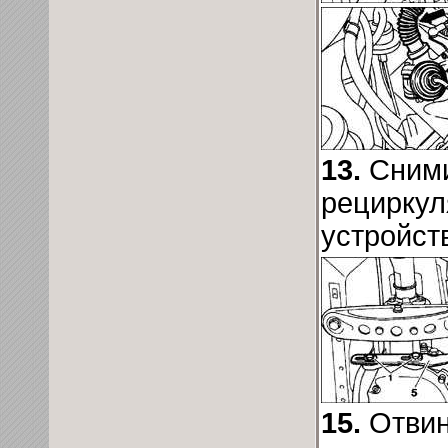
13.
Сним
рециркул
устройст
15.
Отвин