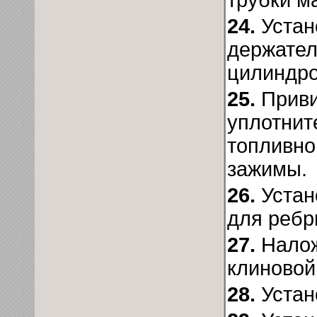
24.
Устан
держател
цилиндро
25.
Приви
уплотнит
топливно
зажимы.
26.
Устан
для ребр
27.
Налож
клиновой
28.
Устан