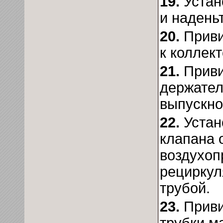
19.
Устан
и надень
20.
Приви
к коллек
21.
Приви
держател
выпускно
22.
Устан
клапана 
воздухоп
рециркул
трубой.
23.
Прив
трубки м