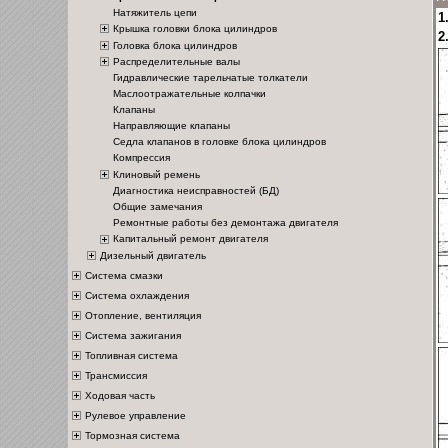
Натяжитель цепи
1
Крышка головки блока цилиндров
2
Головка блока цилиндров
Распределительные валы
Гидравлические тарельчатые толкатели
Маслоотражательные колпачки
Клапаны
Направляющие клапаны
Седла клапанов в головке блока цилиндров
Компрессия
Клиновый ремень
Диагностика неисправностей (БД)
Общие замечания
Ремонтные работы без демонтажа двигателя
Капитальный ремонт двигателя
Дизельный двигатель
Система смазки
Система охлаждения
Отопление, вентиляция
Система зажигания
Топливная система
Трансмиссия
Ходовая часть
Рулевое управление
Тормозная система