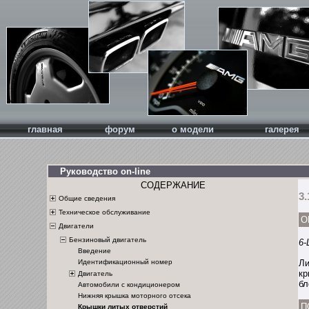
главная
форум
о модели
галерея
Руководство on-line
СОДЕРЖАНИЕ
3
Общие сведения
Техническое обслуживание
О
Двигатели
Бензиновый двигатель
6
Введение
Ли
Идентификационный номер
кр
Двигатель
бл
Автомобили с кондиционером
Нижняя крышка моторного отсека
П
Крышки литых отверстий