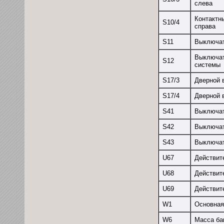
слева
Контактн
S10/4
справа
S11
Выключат
Выключат
S12
системы
S17/3
Дверной 
S17/4
Дверной 
S41
Выключат
S42
Выключат
S43
Выключат
U67
Действит
U68
Действите
U69
Действите
W1
Основная
W6
Масса ба