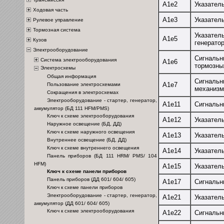
А1е2
Указател
Ходовая часть
А1е3
Указател
Рулевое управление
Тормозная система
Указател
А1е5
Кузов
генерато
Электрооборудование
Сигнальн
Система электрооборудования
А1е6
тормозны
Электросхемы
Общая информация
Сигнальн
А1е7
Пользование электросхемами
механизм
Сокращения в электросхемах
Электрооборудование - стартер, генератор,
А1е11
Сигнальн
аккумулятор (БД 111 HFM/PMS)
Ключ к схеме электрооборудования
А1е12
Указател
Наружное освещение (БД, ДД)
Ключ к схеме наружного освещения
А1е13
Указател
Внутреннее освещение (БД, ДД)
Ключ к схеме внутреннего освещения
А1е14
Указател
Панель приборов (БД 111 HRM/ PMS/ 104
HFM)
А1е15
Указател
Ключ к схеме панели приборов
Панель приборов (ДД 601/ 604/ 605)
А1е17
Сигнальн
Ключ к схеме панели приборов
Электрооборудование - стартер, генератор,
А1е21
Указател
аккумулятор (ДД 601/ 604/ 605)
Ключ к схеме электрооборудования
А1е22
Сигнальн