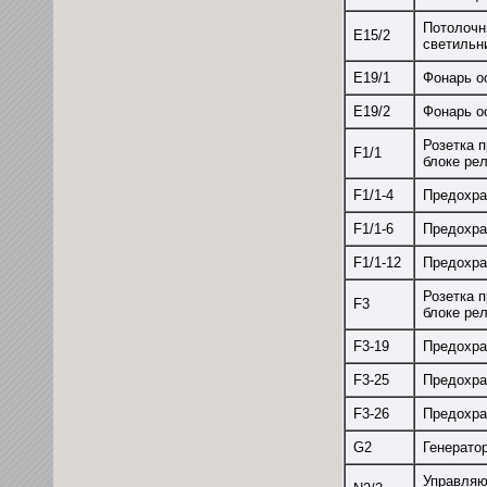
Потолочн
Е15/2
светильн
Е19/1
Фонарь о
Е19/2
Фонарь о
Розетка п
F1/1
блоке ре
F1/1-4
Предохра
F1/1-6
Предохра
F1/1-12
Предохра
Розетка 
F3
блоке ре
F3-19
Предохра
F3-25
Предохра
F3-26
Предохра
G2
Генерато
Управляю