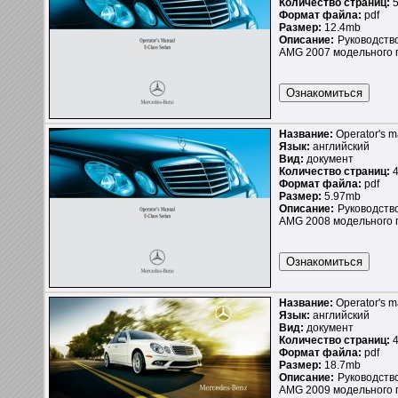
Количество страниц:
5
Формат файла:
pdf
Размер:
12.4mb
Описание:
Руководство
AMG 2007 модельного г
Название:
Operator's 
Язык:
английский
Вид:
документ
Количество страниц:
4
Формат файла:
pdf
Размер:
5.97mb
Описание:
Руководство
AMG 2008 модельного г
Название:
Operator's 
Язык:
английский
Вид:
документ
Количество страниц:
4
Формат файла:
pdf
Размер:
18.7mb
Описание:
Руководство
AMG 2009 модельного г