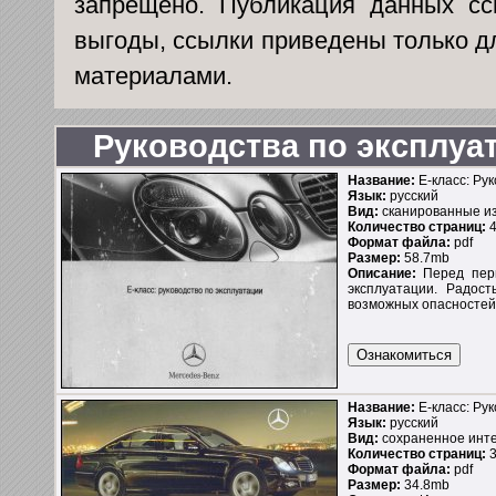
запрещено. Публикация данных сс
выгоды, ссылки приведены только д
материалами.
Руководства по эксплуа
Название:
Е-класс: Ру
Язык:
русский
Вид:
сканированные и
Количество страниц:
4
Формат файла:
pdf
Размер:
58.7mb
Описание:
Перед перв
эксплуатации. Радос
возможных опасностей
Название:
Е-класс: Рук
Язык:
русский
Вид:
сохраненное инте
Количество страниц:
3
Формат файла:
pdf
Размер:
34.8mb