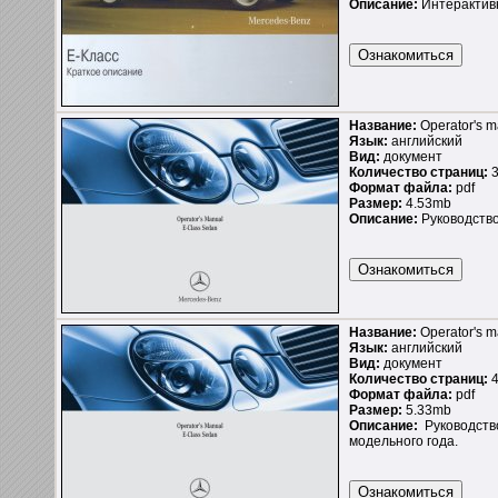
Описание:
Интерактивн
Название:
Operator's 
Язык:
английский
Вид:
документ
Количество страниц:
3
Формат файла:
pdf
Размер:
4.53mb
Описание:
Руководство
Название:
Operator's 
Язык:
английский
Вид:
документ
Количество страниц:
4
Формат файла:
pdf
Размер:
5.33mb
Описание:
Руководств
модельного года.