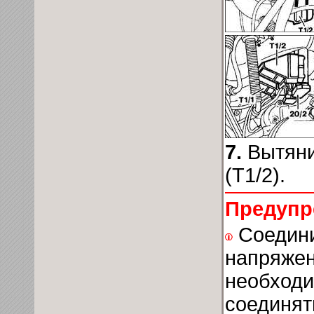
7.
Вытяни
(Т1/2).
Предупр
Соедини
напряжен
необходи
соединят