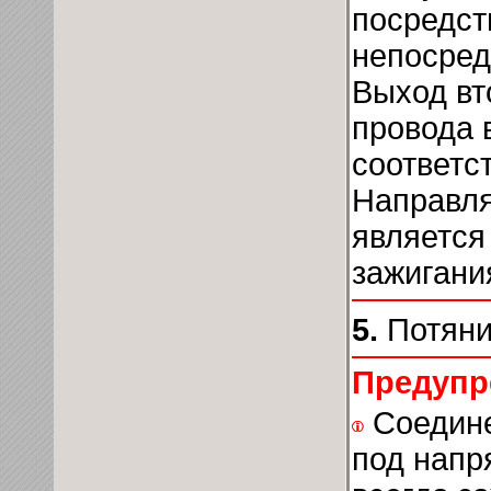
посредст
непосред
Выход вт
провода 
соответс
Направл
является
зажигани
5.
Потяни
Предупр
Соедине
под напр