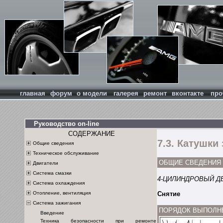
главная
форум
о модели
галерея
ремонт
вконтакте
про
Руководство on-line
СОДЕРЖАНИЕ
7.3. Катушки
Общие сведения
Техническое обслуживание
ОБЩИЕ СВЕДЕНИЯ
Двигатели
Система смазки
4-ЦИЛИНДРОВЫЙ Д
Система охлаждения
Отопление, вентиляция
Снятие
Система зажигания
ПОРЯДОК ВЫПОЛН
Введение
Техника безопасности при ремонте