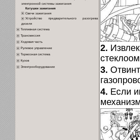
электронной системы зажигания
Катушки зажигания
Свечи зажигания
Устройство предварительного разогрева
дизеля
Топливная система
Трансмиссия
Ходовая часть
2.
Извлеки
Рулевое управление
Тормозная система
стеклоом
Кузов
3.
Отвинт
Электрооборудование
газопров
4.
Если и
механизм