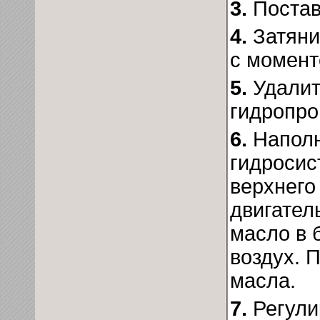
3.
Постав
4.
Затяни
с момент
5.
Удалит
гидропро
6.
Наполн
гидросис
верхнего
двигател
масло в 
воздух. 
масла.
7.
Регули