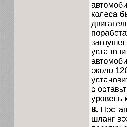
автомоби
колеса б
двигател
поработа
заглушен
установи
автомоби
около 120
установи
с оставь
уровень 
8.
Постав
шланг во