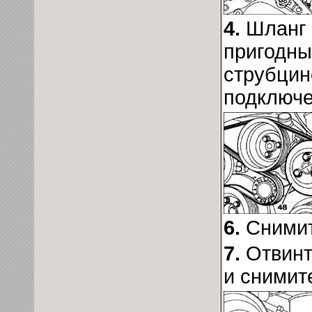
4.
Шланг 
пригодны
струбцино
подключе
6.
Снимит
7.
Отвинт
и снимит