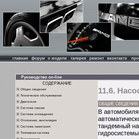
главная
форум
о модели
галерея
ремонт
вконтакте
про
Руководство on-line
СОДЕРЖАНИЕ
11.6. Нас
Общие сведения
Техническое обслуживание
Двигатели
ОБЩИЕ СВЕДЕНИЯ
Система смазки
В автомобилях
Система охлаждения
автоматическ
Отопление, вентиляция
тандемный на
Система зажигания
гидросистемы
Топливная система
Трансмиссия