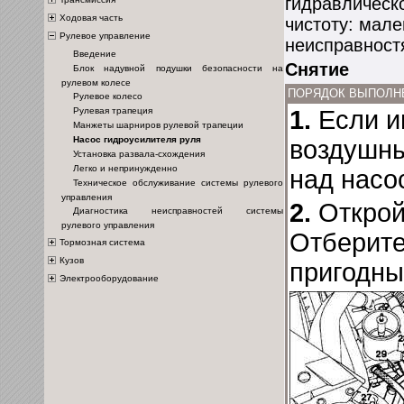
гидравлическ
Ходовая часть
чистоту: мале
Рулевое управление
неисправност
Введение
Снятие
Блок надувной подушки безопасности на
рулевом колесе
ПОРЯДОК ВЫПОЛН
Рулевое колесо
Рулевая трапеция
1.
Если и
Манжеты шарниров рулевой трапеции
Насос гидроусилителя руля
воздушны
Установка развала-схождения
Легко и непринужденно
над насо
Техническое обслуживание системы рулевого
управления
2.
Открой
Диагностика неисправностей системы
рулевого управления
Отберите
Тормозная система
Кузов
пригодны
Электрооборудование