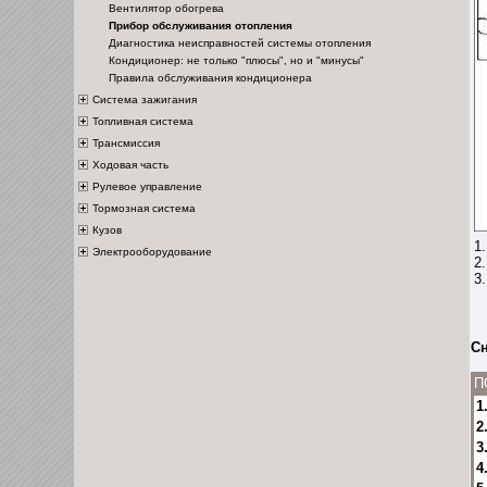
Вентилятор обогрева
Прибор обслуживания отопления
Диагностика неисправностей системы отопления
Кондиционер: не только "плюсы", но и "минусы"
Правила обслуживания кондиционера
Система зажигания
Топливная система
Трансмиссия
Ходовая часть
Рулевое управление
Тормозная система
Кузов
1
Электрооборудование
2
3
Сн
П
1
2
3
4