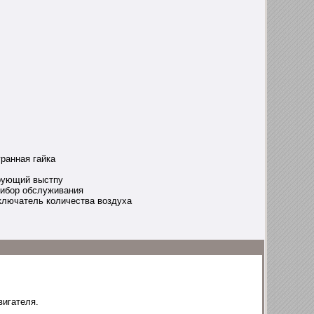
гранная гайка
рующий выстпу
рибор обслуживания
ключатель количества воздуха
вигателя.