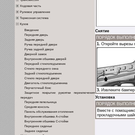
Ходовая часть
Рулевое управление
Тормозная система
Кузов
Введение
Снятие
Передняя дверь
ПОРЯДОК ВЫПОЛН
Задняя дверь
1.
Откройте вырезы п
Ручка передней двери
Ручка задней двери
Дверной замок
Внутренняя обшивка дверей
Передний стеклоподъемник
Стекло переднего окна
Задний стеклоподъемник
Стекло передней двери
Двигатель стеклоподъемника
Перчаточный бокс
3.
Извлеките бампер
Защитное покрытие рукоятки переключения
Установка
передач
Передняя пепельница
ПОРЯДОК ВЫПОЛН
Средняя консоль
Вместе с помощником
Панель обслуживания отопления
прокладочными шай
Внутренняя обшивка А-стойки
Внутренняя обшивка С-стойки
Переднее сиденье
Заднее сиденье