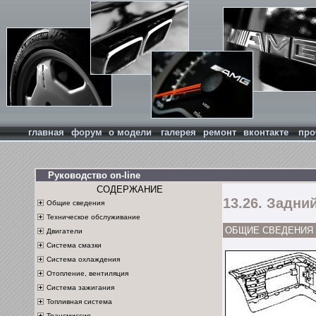
главная
форум
о модели
галерея
ремонт
вконтакте
про
Руководство on-line
СОДЕРЖАНИЕ
13.26. Задни
Общие сведения
Техническое обслуживание
ОБЩИЕ СВЕДЕНИЯ
Двигатели
Система смазки
Система охлаждения
Отопление, вентиляция
Система зажигания
Топливная система
Трансмиссия