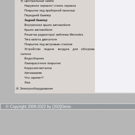
Центральный замок
Наружное зеркало/ стекло зеркала
Покрытие под приборной панелью
Передний бампер
Задний бампер
Внутреннее крыло автомобиля
Крыло автомобиля
Решетка радиатора/ эмблема Mercedes
Тяга капота двигателя
Покрытие под ветровым стеклом
Устройство подачи воздуха для обогрева
салона
Водосборник
Лакокрасочное покрытие
Коррозия металла
Автомакияж
Что скрипит?
Люк
Электрооборудование
© Copyright 2009-2022 by [202]Denis