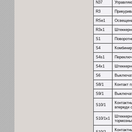
N37
Управляю
R3
Прикурив
RSe1
Освещен
R3x1
Штеккерн
S1
Поворотн
S4
Комбинир
S4s1
Переключ
S4x1
Штеккерн
S6
Выключат
S8/1
Контакт 
S9/1
Выключат
Контактн
S10/1
впереди 
Штеккерн
S10/1x1
тормозны
Контактн
S10/2