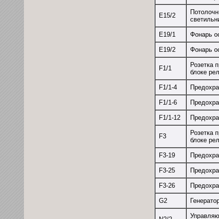
Потолочн
Е15/2
светильн
Е19/1
Фонарь о
Е19/2
Фонарь о
Розетка п
F1/1
блоке ре
F1/1-4
Предохра
F1/1-6
Предохра
F1/1-12
Предохра
Розетка 
F3
блоке ре
F3-19
Предохра
F3-25
Предохра
F3-26
Предохра
G2
Генерато
Управляю