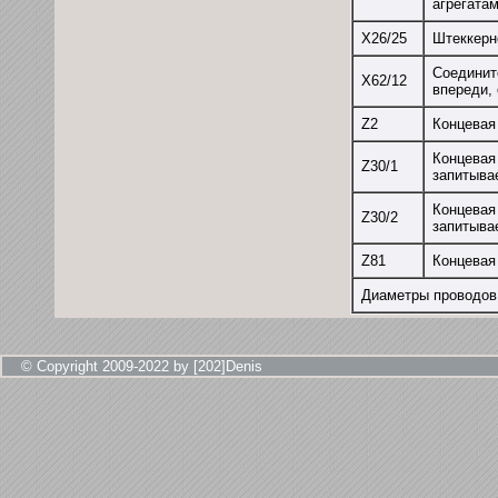
агрегата
X26/25
Штеккерн
Соединит
X62/12
впереди,
Z2
Концевая
Концевая
Z30/1
запитыва
Концевая
Z30/2
запитыва
Z81
Концевая
Диаметры проводов 
© Copyright 2009-2022 by [202]Denis