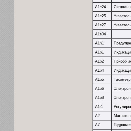
А1е24
Сигнальн
А1е25
Указател
А1е27
Указател
A1e34
A1h1
Предупре
A1p1
Индикаци
A1p2
Прибор и
A1p4
Индикаци
A1p5
Тахометр
A1p6
Электрон
A1p8
Электрон
A1r1
Регулиро
А2
Магнитол
А7
Гидравли