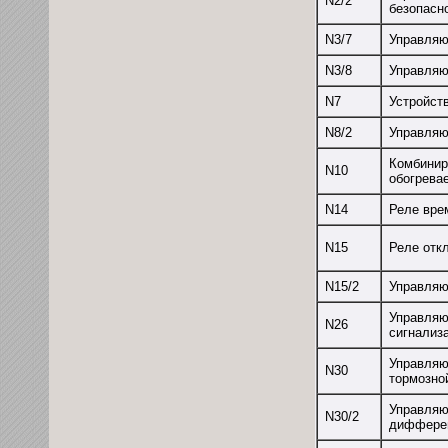
N2/2
безопасн
N3/7
Управляю
N3/8
Управляю
N7
Устройст
N8/2
Управляю
Комбинир
N10
обогрева
N14
Реле вре
N15
Реле отк
N15/2
Управляю
Управляю
N26
сигнализ
Управляю
N30
тормозно
Управляю
N30/2
диффере