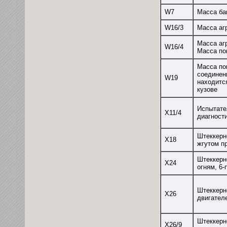
W7
Масса ба
W16/3
Масса аг
Масса аг
W16/4
Масса по
Масса по
соединен
W19
находитс
кузове
Испытате
Х11/4
диагност
Штеккерн
X18
жгутом п
Штеккерн
Х24
огням, 6
Штеккерн
Х26
двигател
Штеккерн
X26/9