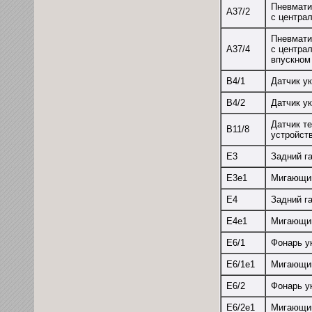
Пневмати
А37/2
с центра
Пневмати
А37/4
с центра
впускном
В4/1
Датчик у
В4/2
Датчик у
Датчик т
В11/8
устройст
Е3
Задний г
Е3е1
Мигающи
Е4
Задний г
Е4е1
Мигающи
Е6/1
Фонарь у
Е6/1е1
Мигающи
Е6/2
Фонарь у
Е6/2е1
Мигающи