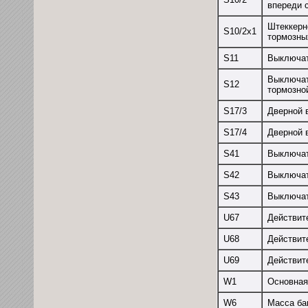
впереди 
Штеккерн
S10/2x1
тормозны
S11
Выключат
Выключат
S12
тормозно
S17/3
Дверной 
S17/4
Дверной 
S41
Выключат
S42
Выключат
S43
Выключат
U67
Действит
U68
Действите
U69
Действите
W1
Основная
W6
Масса ба