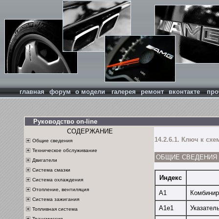
главная
форум
о модели
галерея
ремонт
вконтакте
про
Руководство on-line
СОДЕРЖАНИЕ
14.2.6.1. Ключ к сх
Общие сведения
Техническое обслуживание
ОБЩИЕ СВЕДЕНИЯ
Двигатели
Система смазки
Индекс
Система охлаждения
Отопление, вентиляция
А1
Комбинир
Система зажигания
А1е1
Указател
Топливная система
Трансмиссия