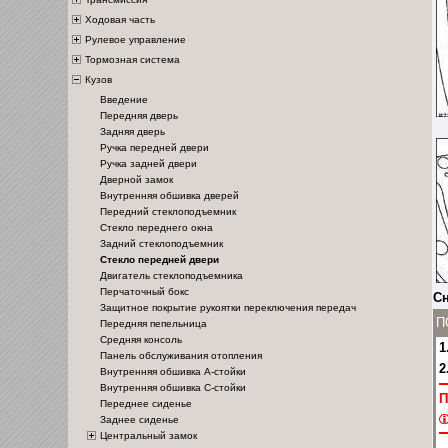
Ходовая часть
Рулевое управление
Тормозная система
Кузов
Введение
Передняя дверь
Задняя дверь
Ручка передней двери
Ручка задней двери
Дверной замок
Внутренняя обшивка дверей
Передний стеклоподъемник
Стекло переднего окна
Задний стеклоподъемник
Стекло передней двери
Двигатель стеклоподъемника
Перчаточный бокс
Сн
Защитное покрытие рукоятки переключения передач
П
Передняя пепельница
Средняя консоль
1
Панель обслуживания отопления
2
Внутренняя обшивка А-стойки
Внутренняя обшивка С-стойки
П
Переднее сиденье
Заднее сиденье
Центральный замок