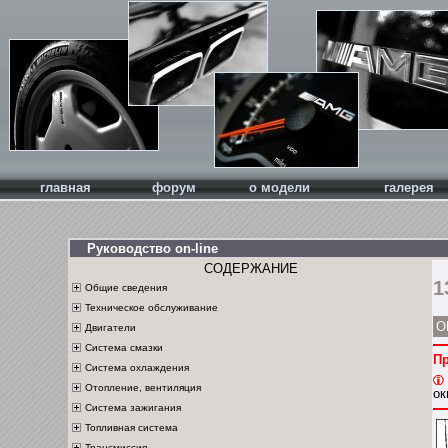
главная
форум
о модели
галерея
Руководство on-line
СОДЕРЖАНИЕ
1
Общие сведения
Техническое обслуживание
О
Двигатели
Система смазки
П
Система охлаждения
Отопление, вентиляция
ок
Система зажигания
Топливная система
Трансмиссия