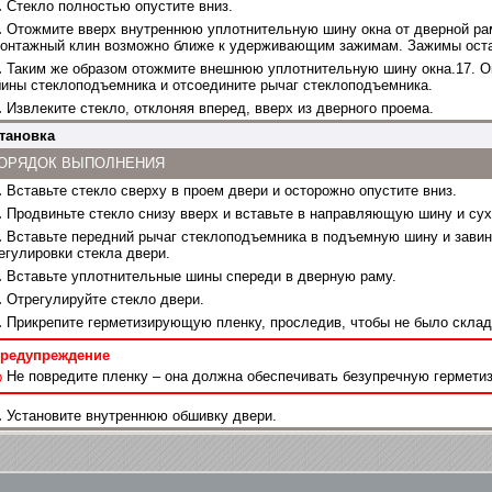
.
Стекло полностью опустите вниз.
.
Отожмите вверх внутреннюю уплотнительную шину окна от дверной ра
онтажный клин возможно ближе к удерживающим зажимам. Зажимы оста
.
Таким же образом отожмите внешнюю уплотнительную шину окна.17. Окн
ины стеклоподъемника и отсоедините рычаг стеклоподъемника.
.
Извлеките стекло, отклоняя вперед, вверх из дверного проема.
тановка
ОРЯДОК ВЫПОЛНЕНИЯ
.
Вставьте стекло сверху в проем двери и осторожно опустите вниз.
.
Продвиньте стекло снизу вверх и вставьте в направляющую шину и сух
.
Вставьте передний рычаг стеклоподъемника в подъемную шину и завинти
егулировки стекла двери.
.
Вставьте уплотнительные шины спереди в дверную раму.
.
Отрегулируйте стекло двери.
.
Прикрепите герметизирующую пленку, проследив, чтобы не было склад
редупреждение
Не повредите пленку – она должна обеспечивать безупречную гермети
.
Установите внутреннюю обшивку двери.