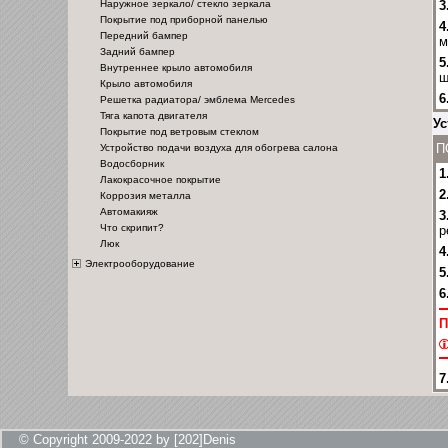
3
Наружное зеркало/ стекло зеркала
Покрытие под приборной панелью
4
Передний бампер
м
Задний бампер
5
Внутреннее крыло автомобиля
ш
Крыло автомобиля
6
Решетка радиатора/ эмблема Mercedes
Тяга капота двигателя
Ус
Покрытие под ветровым стеклом
П
Устройство подачи воздуха для обогрева салона
Водосборник
1
Лакокрасочное покрытие
2
Коррозия металла
Автомакияж
3
Что скрипит?
р
Люк
4
Электрооборудование
5
6
П
7
© Copyright 2009-2022 by [202]Denis