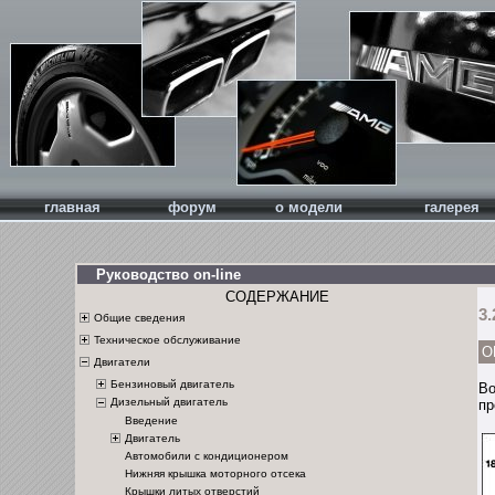
главная
форум
о модели
галерея
Руководство on-line
СОДЕРЖАНИЕ
3.
Общие сведения
Техническое обслуживание
О
Двигатели
Бензиновый двигатель
Во
Дизельный двигатель
пр
Введение
Двигатель
Автомобили с кондиционером
Нижняя крышка моторного отсека
Крышки литых отверстий