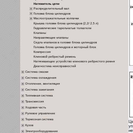
Натяжитель цепи
Распределительный вал
Головка блока цилиндров
Маслоотражательные колпачки
Крышка головки блока цилиндров (2,2/ 2,5 л)
Гидравлические тарельчатые толкатели
Клапаны
Направляющие клапаны
Седла клапанов в головке блока цилиндров
Головка блока цилиндров и моторный блок
Компрессия
Клиновой ребристый ремень
Натягивающее устройство клинового ребристого ремня
Диагностика неисправностей
Система смазки
Система охлаждения
Отопление, вентиляция
Система зажигания
Топливная система
Трансмиссия
Ходовая часть
Рулевое управление
Тормозная система
Це
Кузов
уп
не
Электрооборудование