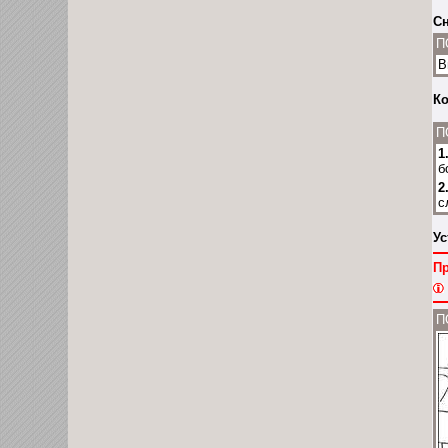
Сн
П
В
Ко
П
1
б
2
с
Ус
П
П