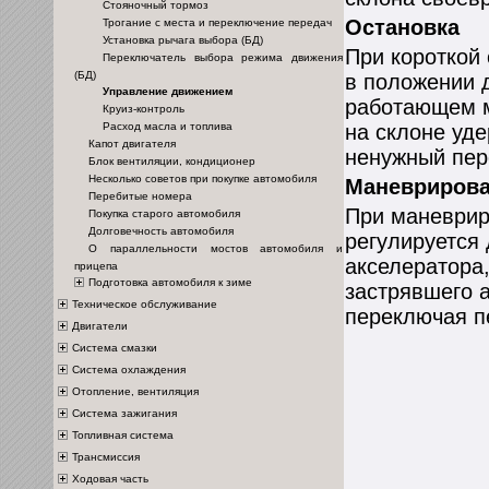
Стояночный тормоз
Остановка
Трогание с места и переключение передач
Установка рычага выбора (БД)
При короткой 
Переключатель выбора режима движения
(БД)
в положении 
Управление движением
работающем м
Круиз-контроль
Расход масла и топлива
на склоне уде
Капот двигателя
ненужный пер
Блок вентиляции, кондиционер
Несколько советов при покупке автомобиля
Маневриров
Перебитые номера
При маневрир
Покупка старого автомобиля
Долговечность автомобиля
регулируется
О параллельности мостов автомобиля и
акселератора,
прицепа
Подготовка автомобиля к зиме
застрявшего а
Техническое обслуживание
переключая п
Двигатели
Система смазки
Система охлаждения
Отопление, вентиляция
Система зажигания
Топливная система
Трансмиссия
Ходовая часть