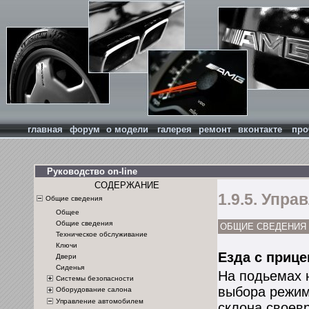
главная
форум
о модели
галерея
ремонт
вконтакте
про
Руководство on-line
СОДЕРЖАНИЕ
1.9.5. Упр
Общие сведения
Общее
Общие сведения
ОБЩИЕ СВЕДЕНИЯ
Техническое обслуживание
Ключи
Езда с приц
Двери
Сиденья
На подьемах 
Системы безопасности
выбора режим
Оборудование салона
Управление автомобилем
склона своев