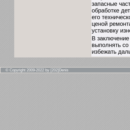
запасные час
обработке де
его техническ
ценой ремонта
установку из
В заключение 
выполнять со
избежать дал
© Copyright 2009-2022 by [202]Denis