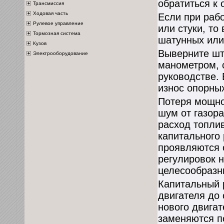
обратиться к 
Трансмиссия
Ходовая часть
Если при раб
Рулевое управление
или стуки, то
Тормозная система
шатунных или
Кузов
Выверните шт
Электрооборудование
манометром, 
руководстве. 
износ опорны
Потеря мощно
шум от газор
расход топли
капитального 
проявляются 
регулировок 
целесообразн
Капитальный 
двигателя до 
нового двига
заменяются п