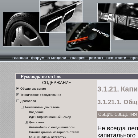
главная
форум
о модели
галерея
ремонт
вконтакте
про
Руководство on-line
СОДЕРЖАНИЕ
3.1.21. Ка
Общие сведения
Техническое обслуживание
3.1.21.1. Об
Двигатели
Бензиновый двигатель
Введение
ОБЩИЕ СВЕДЕНИЯ
Идентификационный номер
Двигатель
Не всегда лег
Автомобили с кондиционером
Нижняя крышка моторного отсека
капитального
Крышки литых отверстий