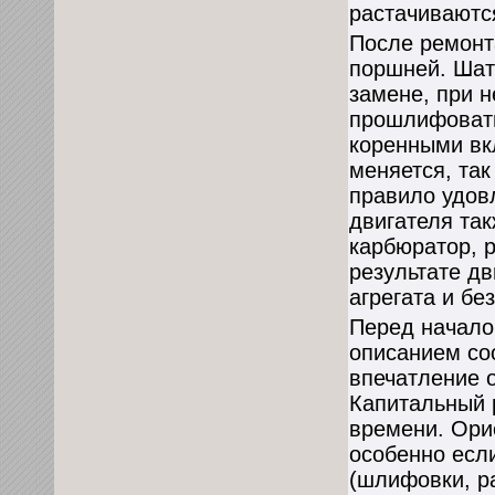
растачиваютс
После ремонт
поршней. Шат
замене, при 
прошлифовать
коренными вк
меняется, так
правило удов
двигателя так
карбюратор, р
результате дв
агрегата и бе
Перед начало
описанием со
впечатление 
Капитальный 
времени. Ори
особенно есл
(шлифовки, ра