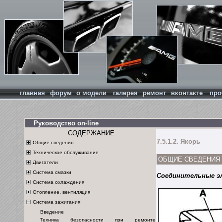
главная
форум
о модели
галерея
ремонт
вконтакте
про
Руководство on-line
СОДЕРЖАНИЕ
7.5.1.2. Якорь
Общие сведения
Техническое обслуживание
ОБЩИЕ СВЕДЕНИЯ
Двигатели
Система смазки
Соединительные эл
Система охлаждения
Отопление, вентиляция
Система зажигания
Введение
Техника безопасности при ремонте