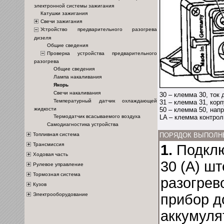
электронной системы зажигания
Катушки зажигания
Свечи зажигания
Устройство предварительного разогрева
дизеля
Общие сведения
Проверка устройства предварительного
разогрева
Общие сведения
Лампа накаливания
Якорь
Свечи накаливания
30 – клемма 30, ток
Температурный датчик охлаждающей
31 – клемма 31, корп
50 – клемма 50, нап
жидкости
LA – клемма контрол
Термодатчик всасываемого воздуха
Самодиагностика устройства
ПОРЯДОК ВЫПОЛН
Топливная система
Трансмиссия
1.
Подклю
Ходовая часть
30 (А) ш
Рулевое управление
Тормозная система
разогрев
Кузов
прибор д
Электрооборудование
аккумуля