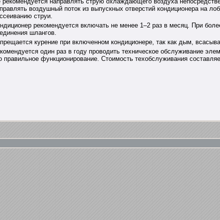
 рекомендуется направлять струю охлаждающего воздуха непосредствен
правлять воздушный поток из выпускных отверстий кондиционера на лоб
ссеиванию струи.
ндиционер рекомендуется включать не менее 1–2 раз в месяц. При боле
единения шлангов.
прещается курение при включенном кондиционере, так как дым, всасыв
комендуется один раз в году проводить техническое обслуживание элем
о правильное функционирование. Стоимость техобслуживания составляет