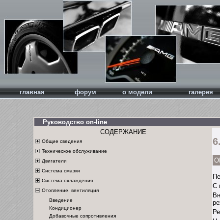
главная
форум
о модели
галерея
Руководство on-line
СОДЕРЖАНИЕ
6
Общие сведения
Техническое обслуживание
О
Двигатели
Система смазки
Пе
Система охлаждения
С 
Отопление, вентиляция
Вн
Введение
ре
Кондиционер
Ре
Добавочные сопротивления