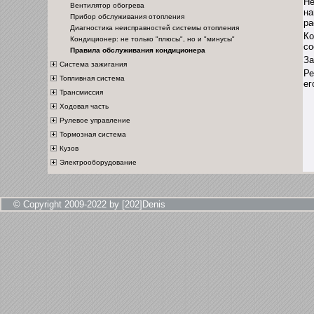
Не
Вентилятор обогрева
на
Прибор обслуживания отопления
ра
Диагностика неисправностей системы отопления
Ко
Кондиционер: не только "плюсы", но и "минусы"
со
Правила обслуживания кондиционера
За
Система зажигания
Ре
Топливная система
ег
Трансмиссия
Ходовая часть
Рулевое управление
Тормозная система
Кузов
Электрооборудование
© Copyright 2009-2022 by [202]Denis