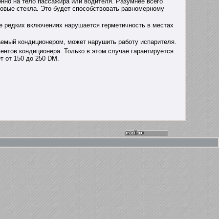
но на тело пассажира или водителя. Разумнее всего
овые стекла. Это будет способствовать равномерному
е редких включениях нарушается герметичность в местах
аемый кондиционером, может нарушить работу испарителя.
ентов кондиционера. Только в этом случае гарантируется
 от 150 до 250 DM.