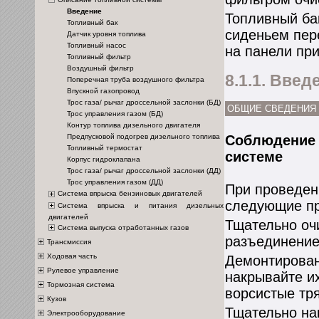
Введение
Топливный ба
Топливный бак
сиденьем пер
Датчик уровня топлива
Топливный насос
на панели пр
Топливный фильтр
Воздушный фильтр
8.1.1. Введ
Поперечная труба воздушного фильтра
Впускной газопровод
Трос газа/ рычаг дроссельной заслонки (БД)
ОБЩИЕ СВЕДЕНИЯ
Трос управления газом (БД)
Контур топлива дизельного двигателя
Соблюдение 
Предпусковой подогрев дизельного топлива
Топливный термостат
системе
Корпус гидроклапана
Трос газа/ рычаг дроссельной заслонки (ДД)
Трос управления газом (ДД)
При проведен
Система впрыска бензиновых двигателей
следующие пр
Система впрыска и питания дизельных
двигателей
Тщательно оч
Система выпуска отработанных газов
разъединение
Трансмиссия
Ходовая часть
Демонтирован
Рулевое управление
накрывайте и
Тормозная система
ворсистые тря
Кузов
Тщательно на
Электрооборудование