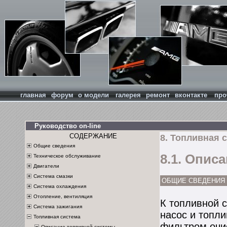
главная
форум
о модели
галерея
ремонт
вконтакте
про
Руководство on-line
СОДЕРЖАНИЕ
8. Топливная 
Общие сведения
8.1. Опис
Техническое обслуживание
Двигатели
Система смазки
ОБЩИЕ СВЕДЕНИЯ
Система охлаждения
Отопление, вентиляция
К топливной 
Система зажигания
насос и топли
Топливная система
фильтром очи
Описание топливной системы