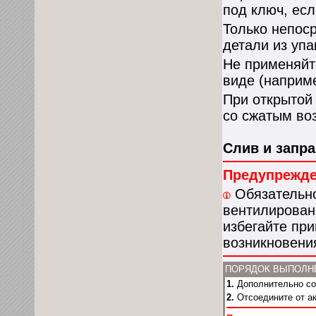
под ключ, есл
Только непос
детали из упа
Не применяйт
виде (наприме
При открытой 
со сжатым во
Слив и запр
Предупрежд
Обязательно
вентилирован
избегайте при
возникновени
ПОРЯДОК ВЫПОЛН
1.
Дополнительно сов
2.
Отсоедините от ак