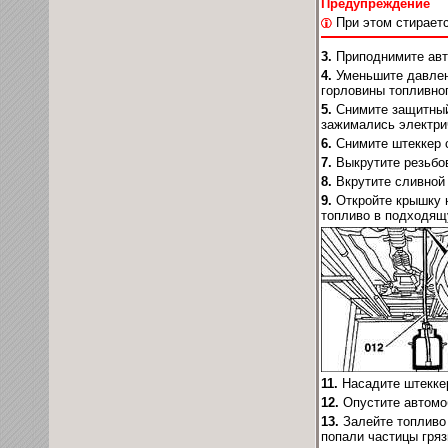
Предупреждение
При этом стираетс
3.
Приподнимите авт
4.
Уменьшите давлени
горловины топливног
5.
Снимите защитный
зажимались электри
6.
Снимите штеккер 
7.
Выкрутите резьбо
8.
Вкрутите сливной
9.
Откройте крышку 
топливо в подходящ
11.
Насадите штекке
12.
Опустите автомо
13.
Залейте топливо
попали частицы гряз