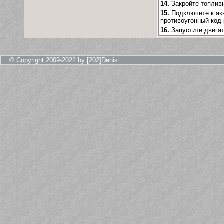
14.
Закройте топлив
15.
Подключите к ак
противоугонный код 
16.
Запустите двига
© Copyright 2009-2022 by [202]Denis