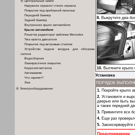
Центральный замок
Наружное зеркало/ стекло зеркала
Покрытие под приборной панелью
Передний бампер
8.
Выкрутите два бол
Задний бампер
Внутреннее крыло автомобиля
Крыло автомобиля
Решетка радиатора/ эмблема Mercedes
Тяга капота двигателя
Покрытие под ветровым стеклом
Устройство подачи воздуха для обогрева
салона
Водосборник
Лакокрасочное покрытие
10.
Вытяните крыло в
Коррозия металла
Автомакияж
Установка
Что скрипит?
ПОРЯДОК ВЫПОЛН
Люк
Электрооборудование
1.
Покройте крыло а
2.
Установите и выро
дверью или быть вы
а также передней д
3.
Привинтите все бо
4.
Еще раз проверьт
5.
Законсервируйте п
Предупреждение