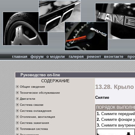
главная
форум
о модели
галерея
ремонт
вконтакте
про
Руководство on-line
СОДЕРЖАНИЕ
13.28. Крыл
Общие сведения
Техническое обслуживание
Снятие
Двигатели
Система смазки
ПОРЯДОК ВЫПОЛН
Система охлаждения
1.
Снимите передний
Отопление, вентиляция
2.
Снимите фонари у
Система зажигания
3.
Снимите внутренн
Топливная система
Трансмиссия