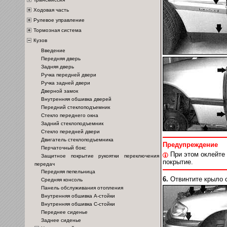
Ходовая часть
Рулевое управление
Тормозная система
Кузов
Введение
Передняя дверь
Задняя дверь
Ручка передней двери
Ручка задней двери
Дверной замок
Внутренняя обшивка дверей
Передний стеклоподъемник
Стекло переднего окна
Задний стеклоподъемник
Стекло передней двери
Двигатель стеклоподъемника
Предупреждение
Перчаточный бокс
При этом оклейте 
Защитное покрытие рукоятки переключения
покрытие.
передач
Передняя пепельница
6.
Отвинтите крыло 
Средняя консоль
Панель обслуживания отопления
Внутренняя обшивка А-стойки
Внутренняя обшивка С-стойки
Переднее сиденье
Заднее сиденье