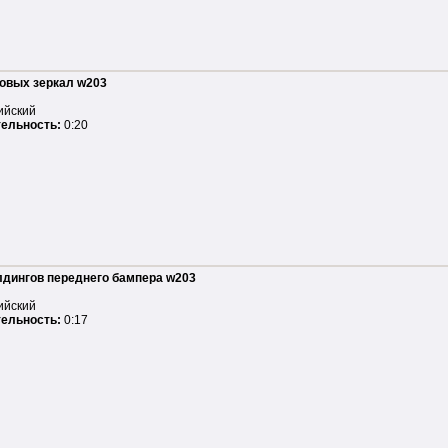
овых зеркал w203
ийский
ельность:
0:20
дингов переднего бампера w203
ийский
ельность:
0:17