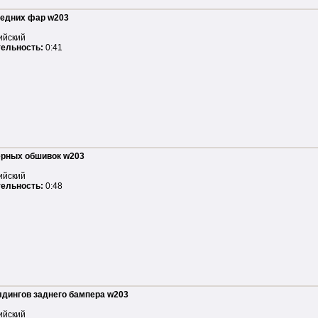
редних фар w203
ийский
ельность:
0:41
ерных обшивок w203
ийский
ельность:
0:48
дингов заднего бампера w203
ийский