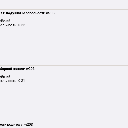
я и подушки безопасности w203
ийский
ельность:
0:33
борной панели w203
ийский
ельность:
0:31
ели водителя w203