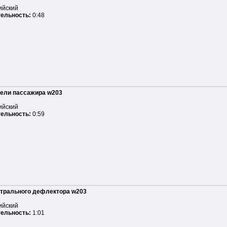
ийский
ельность:
0:48
нели пассажира w203
ийский
ельность:
0:59
нтрального дефлектора w203
ийский
ельность:
1:01