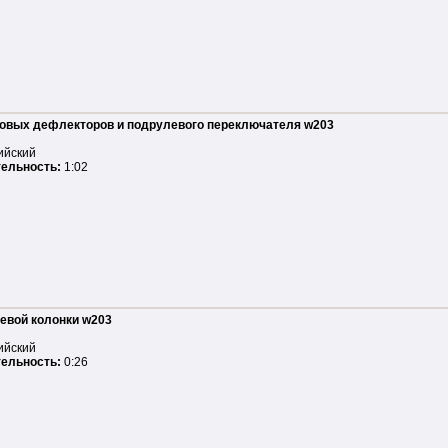
ковых дефлекторов и подрулевого переключателя w203
ийский
ельность:
1:02
евой колонки w203
ийский
ельность:
0:26