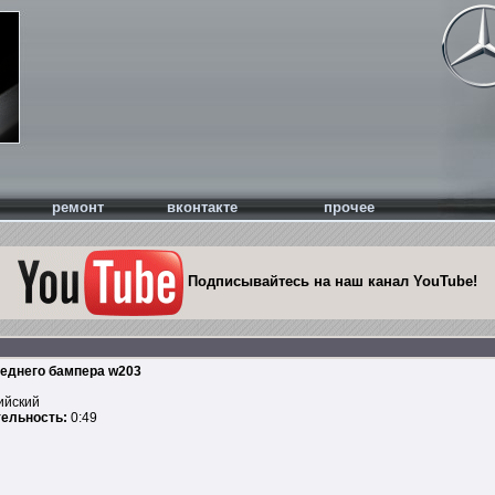
ремонт
вконтакте
прочее
Подписывайтесь на наш канал YouTube!
еднего бампера w203
ийский
ельность:
0:49