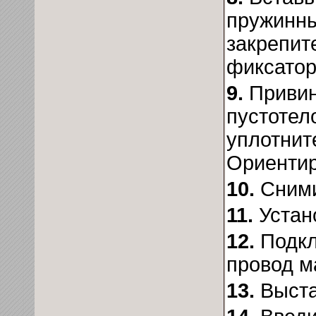
пружинны
закрепит
фиксатор
9.
Привин
пустотел
уплотнит
Ориентир
10.
Сним
11.
Устан
12.
Подкл
провод м
13.
Выста