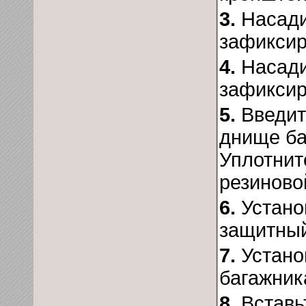
3.
Насади
зафиксир
4.
Насади
зафиксир
5.
Введит
днище ба
Уплотнит
резиново
6.
Устано
защитный
7.
Устано
багажник
8.
Вставь