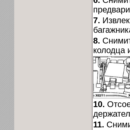
6.
Снимит
предвари
7.
Извлек
багажник
8.
Снимит
колодца 
10.
Отсое
держател
11.
Сними