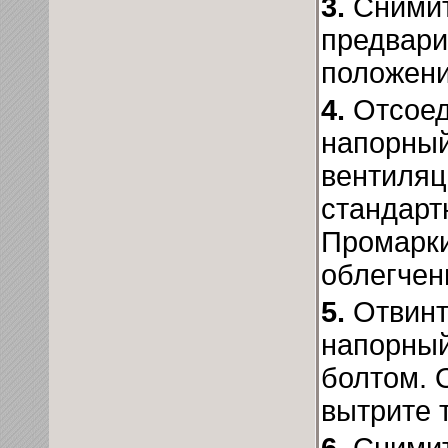
3.
Снимит
предвари
положени
4.
Отсоеди
напорный
вентиляц
стандар
Промарки
облегчен
5.
Отвинт
напорный
болтом. 
вытрите 