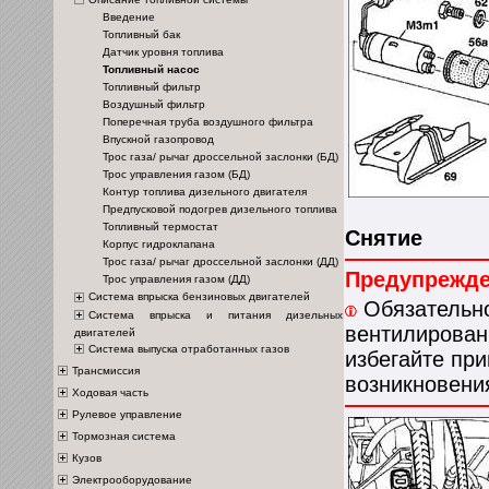
Введение
Топливный бак
Датчик уровня топлива
Топливный насос
Топливный фильтр
Воздушный фильтр
Поперечная труба воздушного фильтра
Впускной газопровод
Трос газа/ рычаг дроссельной заслонки (БД)
Трос управления газом (БД)
Контур топлива дизельного двигателя
Предпусковой подогрев дизельного топлива
Топливный термостат
Снятие
Корпус гидроклапана
Трос газа/ рычаг дроссельной заслонки (ДД)
Предупрежд
Трос управления газом (ДД)
Система впрыска бензиновых двигателей
Обязательно
Система впрыска и питания дизельных
вентилирован
двигателей
Система выпуска отработанных газов
избегайте при
Трансмиссия
возникновени
Ходовая часть
Рулевое управление
Тормозная система
Кузов
Электрооборудование