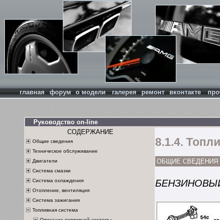
главная
форум
о модели
галерея
ремонт
вконтакте
про
Руководство on-line
СОДЕРЖАНИЕ
8.1.4. Топ
Общие сведения
Техническое обслуживание
ОБЩИЕ СВЕДЕНИЯ
Двигатели
Система смазки
Система охлаждения
БЕНЗИНОВЫЙ
Отопление, вентиляция
Система зажигания
Топливная система
Описание топливной системы