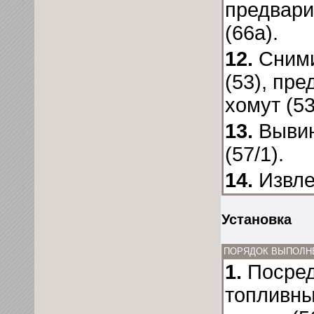
предвари
(66а).
12.
Сними
(53), пр
хомут (53
13.
Вывин
(57/1).
14.
Извле
Установка
ПОРЯДОК ВЫПОЛН
1.
Посред
топливны