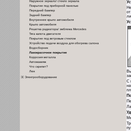
Наружное зеркало/ стекло зеркала
Ус
Покрытие под приборной панелью
Не
Передний бампер
от
Задний бампер
ли
Внутреннее крыло автомобиля
Ус
Крыло автомобиля
Решетка радиатора/ эмблема Mercedes
Тяга капота двигателя
Покрытие под ветровым стеклом
Устройство подачи воздуха для обогрева салона
Водосборник
Лакокрасочное покрытие
Коррозия металла
Автомакияж
Что скрипит?
Вы
Люк
за
Электрооборудование
С 
на
пл
По
Пе
Ла
Уд
Ме
Тр
пу