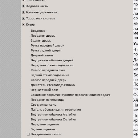
пр
Ходовая часть
те
Рулевое управление
ла
ср
Тормозная система
Ме
Кузов
ла
Введение
ме
Передняя дверь
ла
Задняя дверь
Ус
Ручка передней двери
Чт
Ручка задней двери
по
Дверной замок
Дл
Внутренняя обшивка дверей
об
Передний стеклоподъемник
им
Стекло переднего окна
Бо
Задний стеклоподъемник
не
Стекло передней двери
По
Двигатель стеклоподъемника
пр
Перчаточный бокс
Оч
Защитное покрытие рукоятки переключения передач
уд
Передняя пепельница
Средняя консоль
На
им
Панель обслуживания отопления
Внутренняя обшивка А-стойки
По
Внутренняя обшивка С-стойки
кр
Переднее сиденье
на
за
Заднее сиденье
не
Центральный замок