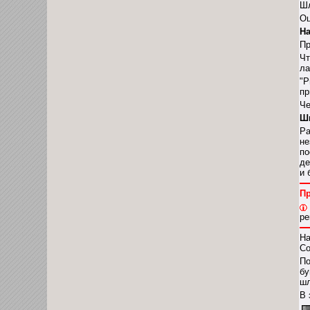
Шл
Оц
На
Пр
Чт
ла
"P
пр
Че
Ш
Ра
не
по
де
и 
П
ре
На
Со
По
бу
шл
В 