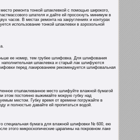
 место ремонта тонкой шпаклевкой с помощью широкого,
пластмассового шпателя и дайте ей просохнуть минимум в
двух часов. В местах ремонта на закруглениях и контурах
уется использование тонкой шпаклевки в аэрозольной
а.
ньше ее номер, тем грубее шлифовка. Для шлифования
; наполнительная шпаклевка и старый лак шлифуются
лифовки перед лакированием рекомендуется шлифовальная
ленное отшпаклеванное место шлифуйте влажной бумагой
ри этом постоянно выжимайте мокрую губку над
уемым местом. Губку время от времени погружайте в
оду и полностью давайте ей пропитаться водой.
о специальная бумага для влажной шлифовки № 600, ею
сле этого микроскопические царапины на покровном лаке