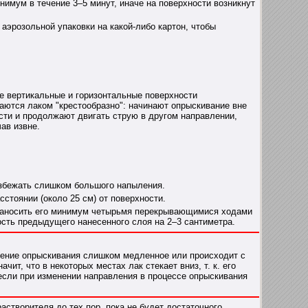
имум в течение 3–5 минут, иначе на поверхности возникнут
аэрозольной упаковки на какой-либо картон, чтобы
 вертикальные и горизонтальные поверхности
аются лаком "крестообразно": начинают опрыскивание вне
сти и продолжают двигать струю в другом направлении,
ав извне.
избежать слишком большого напыления.
стоянии (около 25 см) от поверхности.
 наносить его минимум четырьмя перекрывающимися ходами
сть предыдущего нанесенного слоя на 2–3 сантиметра.
ение опрыскивания слишком медленное или происходит с
ит, что в некоторых местах лак стекает вниз, т. к. его
 если при изменении направления в процессе опрыскивания
створителя до тех пор, пока не будет достаточного