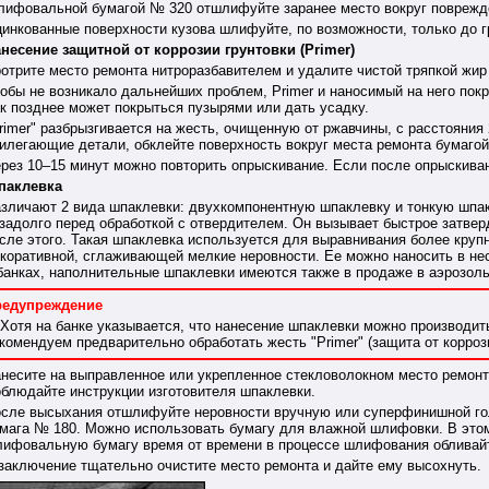
ифовальной бумагой № 320 отшлифуйте заранее место вокруг поврежде
инкованные поверхности кузова шлифуйте, по возможности, только до гр
несение защитной от коррозии грунтовки (Primer)
отрите место ремонта нитроразбавителем и удалите чистой тряпкой жир 
обы не возникало дальнейших проблем, Primer и наносимый на него пок
к позднее может покрыться пузырями или дать усадку.
rimer" разбрызгивается на жесть, очищенную от ржавчины, с расстояния
илегающие детали, обклейте поверхность вокруг места ремонта бумагой
рез 10–15 минут можно повторить опрыскивание. Если после опрыскиван
паклевка
зличают 2 вида шпаклевки: двухкомпонентную шпаклевку и тонкую шпа
задолго перед обработкой с отвердителем. Он вызывает быстрое затвер
сле этого. Такая шпаклевка используется для выравнивания более круп
коративной, сглаживающей мелкие неровности. Ее можно наносить в не
банках, наполнительные шпаклевки имеются также в продаже в аэрозоль
редупреждение
Хотя на банке указывается, что нанесение шпаклевки можно производит
комендуем предварительно обработать жесть "Primer" (защита от коррози
несите на выправленное или укрепленное стекловолокном место ремонт
блюдайте инструкции изготовителя шпаклевки.
сле высыхания отшлифуйте неровности вручную или суперфинишной го
мага № 180. Можно использовать бумагу для влажной шлифовки. В этом
ифовальную бумагу время от времени в процессе шлифования обливай
заключение тщательно очистите место ремонта и дайте ему высохнуть.