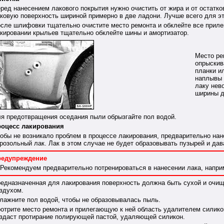
ред нанесением лакового покрытия нужно очистить от жира и от остат
ковую поверхность шириной примерно в две ладони. Лучше всего для эт
сле шлифовки тщательно очистите место ремонта и обклейте все прилег
кировании крыльев тщательно обклейте шины и амортизатор.
Место ре
опрыскив
планки ил
наплывы 
лаку нев
ширины д
я предотвращения оседания пыли обрызгайте пол водой.
оцесс лакирования
обы не возникало проблем в процессе лакирования, предварительно нан
розольный лак. Лак в этом случае не будет образовывать пузырей и дав
редупреждение
Рекомендуем предварительно потренироваться в нанесении лака, наприм
едназначенная для лакирования поверхность должна быть сухой и очищ
здухом.
лажните пол водой, чтобы не образовывалась пыль.
отрите место ремонта и прилегающую к ней область удалителем силико
здаст протирание полирующей пастой, удаляющей силикон.