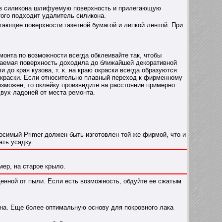
ков силикона шлифуемую поверхность и прилегающую
ого подходит удалитель силикона.
ающие поверхности газетной бумагой и липкой лентой. При
монта по возможности всегда обклеивайте так, чтобы
аемая поверхность доходила до ближайшей декоративной
и до края кузова, т. к. на краю окраски всегда образуются
краски. Если относительно плавный переход к фирменному
озможен, то оклейку произведите на расстоянии примерно
вух ладоней от места ремонта.
осимый Primer должен быть изготовлен той же фирмой, что и
ать усадку.
ер, на старое крыло.
енной от пыли. Если есть возможность, обдуйте ее сжатым
на. Еще более оптимальную основу для покровного лака