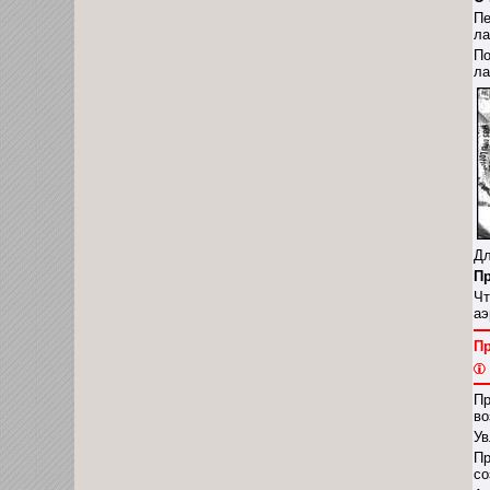
Пе
ла
По
ла
Дл
Пр
Чт
аэ
П
Пр
во
Ув
Пр
со