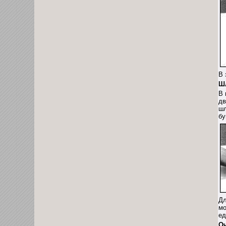
В 
Ш
В 
дв
шл
бу
Дл
мо
ед
Оч