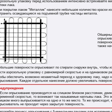
розольную упаковку перед использованием интенсивно встряхивайте мин
теки лака.
и покрытии лаком "Металлик" нанесите небольшое количество краски из 
транить осаждающиеся на подъемной трубке частицы металла.
Обширные
опрыскив
поверхно
также нач
большие поверхности опрыскивают по спирали снаружи внутрь, чтобы 
сти аэрозольную упаковку с равномерной скоростью и на одинаковом рас
обы обеспечить возможно незаметный переход к здоровому лаку, надо
рыскивания. Каждое отдельное нанесение должно увеличивать поверхно
редупреждение
Если опрыскивание производится на слишком близком расстоянии, движ
ременной скоростью, то возникают так называемые наплывы лака. Это знач
ишком много выпрыскивается на одно и то же место. То же происходит,
рыскиватель не проходит через закрытую поверхность.
вторяйте процесс опрыскивания с 5-минутными паузами для испарения ра