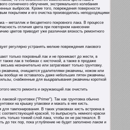
вого солнечного облучения, экстремального колебания
ленных выбросов. Кроме того, повреждения поверхности
ковым покрытием и его очистка производились неподходящими
ка – металлик и бесцветного покровного лака. В процессе
Опасность отличия цвета при повторном нанесении
личию цветов приводит уже различная вязкость ремонтного
дует регулярно устранять мелкие повреждения лакового
ают только покровный лак и не проникают до жести, в
также лак в тюбиках с кисточкой, а также в продаже
весьма незначительно или затрагивает только грунтовку.
ся ржавчина, очищается удалителями ржавчины, ножом или
обы вообще не оставалось даже небольших пятен ржавчины.
ильзы, снабженные для выцарапывания ржавчины короткой
того место ремонта и окружающий лак очистить
аковой грунтовки ("Primer"). Так как грунтовка обычно
унтовки на крышку упаковки и макать в нее кисть.
 для тампонирования. В таких упаковках кисть встроена в
с соответствующей краской, то выпрыснуть немного краски
ить только тонкий слой лака, чтобы он не растекался. В
ь до тех пор, пока углубление не будет заполнено лаком и