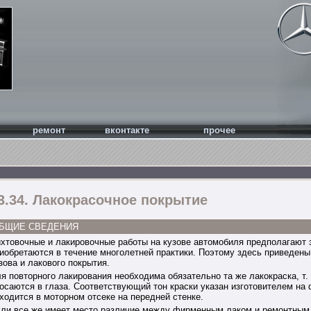
ремонт
вконтакте
прочее
3.34. Лакокрасочное покрытие
БЩИЕ СВЕДЕНИЯ
хтовочные и лакировочные работы на кузове автомобиля предполагают з
иобретаются в течение многолетней практики. Поэтому здесь приведен
зова и лакового покрытия.
я повторного лакирования необходима обязательно та же лакокраска, т.
осаются в глаза. Соответствующий тон краски указан изготовителем на 
ходится в моторном отсеке на передней стенке.
ли все же имеет место различие между фирменным лаком и ремонтным л