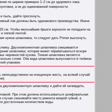
ния по ширине примерно 1–2 см до здорового лака.
унтовки, а не до оцинкованной поверхности.
и пыль, дайте просохнуть.
ровный лак должны быть одинакового производства. Иначе
 25 см. Чтобы мельчайшие брызги аэрозоля не попадали на
 и липкой лентой.
ия нужна шпаклевка, то следует дать Primer высохнуть.
клевку. Двухкомпонентная шпаклевка смешивается
дение шпаклевки, которая может обрабатываться вскоре
ных неровностей кузова. Тонкая шпаклевка является
сколько слоев. Оба вида шпаклевки выпускаются в тюбиках
ной упаковке.
ь непосредственно на очищенную жесть, на всякий случай
и).
а двухкомпонентную шпаклевку и дайте ей затвердеть.
ловкой. При этом должна использоваться шлифовальная
 случае смачивайте место ремонта мокрой губкой, а
те достаточным количеством воды.