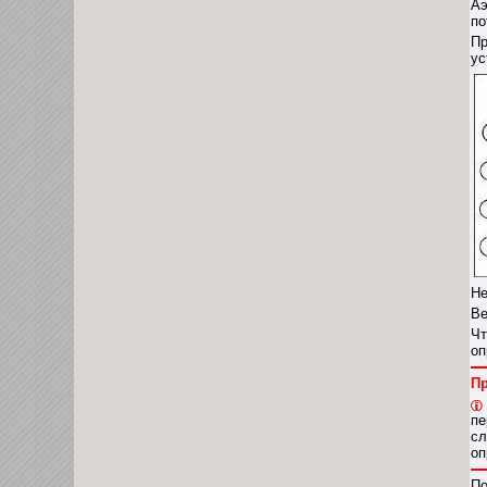
Аэ
по
Пр
ус
Не
Ве
Чт
оп
П
пе
сл
оп
По