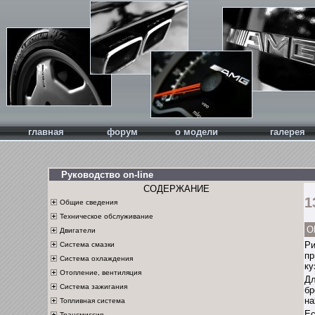
главная
форум
о модели
галерея
Руководство on-line
СОДЕРЖАНИЕ
1
Общие сведения
Техническое обслуживание
О
Двигатели
Ри
Система смазки
пр
Система охлаждения
ку
Отопление, вентиляция
Дл
Система зажигания
бр
на
Топливная система
Ес
Трансмиссия