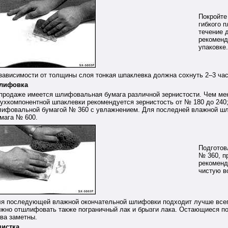
Покройте
гибкого 
течение 
рекоменд
упаковке.
зависимости от толщины слоя тонкая шпаклевка должна сохнуть 2–3 час
лифовка
продаже имеется шлифовальная бумага различной зернистости. Чем ме
ухкомпонентной шпаклевки рекомендуется зернистость от № 180 до 240
ифовальной бумагой № 360 с увлажнением. Для последней влажной ш
мага № 600.
Подготов
№ 360, п
рекоменд
чистую в
я последующей влажной окончательной шлифовки подходит лучше всег
жно отшлифовать также пограничный лак и брызги лака. Остающиеся по
ва заметны.
истка