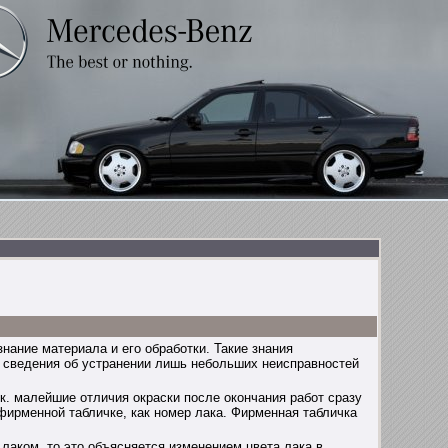
нание материала и его обработки. Такие знания
ы сведения об устранении лишь небольших неисправностей
 к. малейшие отличия окраски после окончания работ сразу
фирменной табличке, как номер лака. Фирменная табличка
аком, то это объясняется изменением цвета лака в