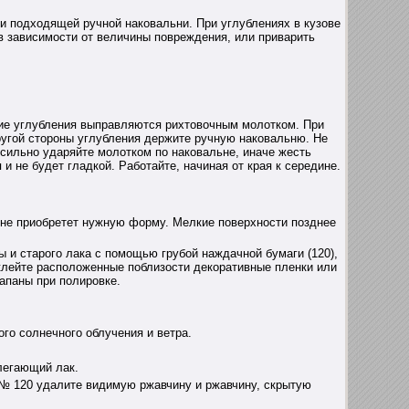
и подходящей ручной наковальни. При углублениях в кузове
в зависимости от величины повреждения, или приварить
е углубления выправляются рихтовочным молотком. При
ругой стороны углубления держите ручную наковальню. Не
сильно ударяйте молотком по наковальне, иначе жесть
 и не будет гладкой. Работайте, начиная от края к середине.
 не приобретет нужную форму. Мелкие поверхности позднее
 и старого лака с помощью грубой наждачной бумаги (120),
клейте расположенные поблизости декоративные пленки или
апаны при полировке.
го солнечного облучения и ветра.
легающий лак.
№ 120 удалите видимую ржавчину и ржавчину, скрытую