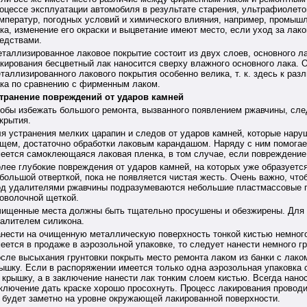
оцессе эксплуатации автомобиля в результате старения, ультрафиолето
мператур, погодных условий и химического влияния, например, промыш
ка, изменение его окраски и выцветание имеют место, если уход за ла
едствами.
таллизированное лаковое покрытие состоит из двух слоев, основного ла
кирования бесцветный лак наносится сверху влажного основного лака. 
таллизированного лакового покрытия особенно велика, т. к. здесь к раз
ка по сравнению с фирменным лаком.
транение повреждений от ударов камней
обы избежать большого ремонта, вызванного появлением ржавчины, сле
крытия.
я устранения мелких царапин и следов от ударов камней, которые наруш
щем, достаточно обработки лаковым карандашом. Наряду с ним помогает 
еется самоклеющаяся лаковая пленка, в том случае, если повреждение 
лее глубокие повреждения от ударов камней, на которых уже образует
большой отверткой, пока не появляется чистая жесть. Очень важно, чт
д удалителями ржавчины подразумеваются небольшие пластмассовые г
оволочной щеткой.
ищенные места должны быть тщательно просушены и обезжирены. Для э
алителем силикона.
нести на очищенную металлическую поверхность тонкой кистью немного л
еется в продаже в аэрозольной упаковке, то следует нанести немного гр
сле высыхания грунтовки покрыть место ремонта лаком из банки с лаком
ышку. Если в распоряжении имеется только одна аэрозольная упаковка 
 крышку, а в заключение нанести лак тонким слоем кистью. Всегда нанос
ключение дать краске хорошо просохнуть. Процесс лакирования проводит
 будет заметно на уровне окружающей лакированной поверхности.