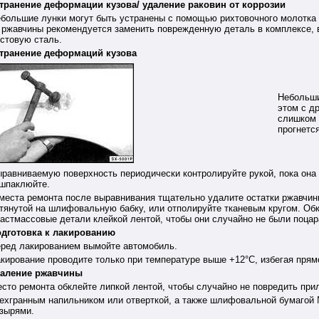
транение деформации кузова/ удаление раковин от коррозии
большие лунки могут быть устранены с помощью рихтовочного молотка 
 ржавчины рекомендуется заменить поврежденную деталь в комплексе, 
стовую сталь.
транение деформаций кузова
Небольши
этом с д
слишком 
прогнется
равниваемую поверхность периодически контролируйте рукой, пока она
шпаклюйте.
места ремонта после выравнивания тщательно удалите остатки ржавчины
тянутой на шлифовальную бабку, или отполируйте тканевым кругом. Об
астмассовые детали клейкой лентой, чтобы они случайно не были поцар
дготовка к лакированию
ред лакированием вымойте автомобиль.
кирование проводите только при температуре выше +12°С, избегая прямо
аление ржавчины
сто ремонта обклейте липкой лентой, чтобы случайно не повредить при
ехгранным напильником или отверткой, а также шлифовальной бумагой 
зырями.