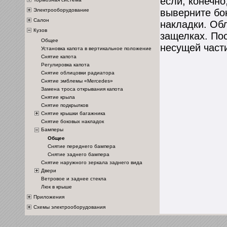
если, конечно
Электрооборудование
выверните бо
Салон
накладки. Об
Кузов
защелках. По
Общее
несущей част
Установка капота в вертикальное положение
Снятие капота
Регулировка капота
Снятие облицовки радиатора
Снятие эмблемы «Mercedes»
Замена троса открывания капота
Снятие крыла
Снятие подкрылков
Снятие крышки багажника
Снятие боковых накладок
Бамперы
Общее
Снятие переднего бампера
Снятие заднего бампера
Снятие наружного зеркала заднего вида
Двери
Ветровое и заднее стекла
Люк в крыше
Приложения
Схемы электрооборудования