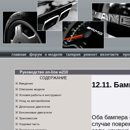
главная
форум
о модели
галерея
ремонт
вконтакте
про
Руководство on-line w210
СОДЕРЖАНИЕ
12.11. Ба
Введение
Описание модели
Условия работы и инструмент
Уход за автомобилем
Дизельные двигатели
Бензиновые двигатели
Оба бампера с
Трансмиссия
случае повре
Ходовая часть
Тормозная система