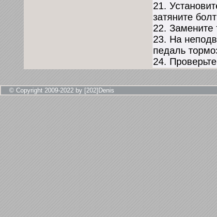
21. Установит
затяните бол
22. Замените
23. На непод
педаль тормо
24. Проверьте
© Copyright 2009-2022 by [202]Denis