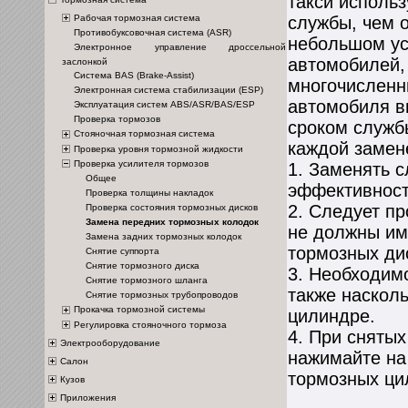
такси использ
Рабочая тормозная система
службы, чем 
Противобуксовочная система (ASR)
небольшом ус
Электронное управление дроссельной
автомобилей,
заслонкой
Система BAS (Brake-Assist)
многочисленн
Электронная система стабилизации (ESP)
автомобиля в
Эксплуатация систем ABS/ASR/BAS/ESP
Проверка тормозов
сроком служб
Стояночная тормозная система
каждой замен
Проверка уровня тормозной жидкости
Проверка усилителя тормозов
1. Заменять с
Общее
эффективност
Проверка толщины накладок
2. Следует пр
Проверка состояния тормозных дисков
Замена передних тормозных колодок
не должны им
Замена задних тормозных колодок
тормозных ди
Снятие суппорта
Снятие тормозного диска
3. Необходим
Снятие тормозного шланга
также наскол
Снятие тормозных трубопроводов
Прокачка тормозной системы
цилиндре.
Регулировка стояночного тормоза
4. При снятых
Электрооборудование
нажимайте на
Салон
тормозных ци
Кузов
Приложения