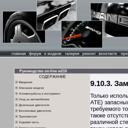
главная
форум
о модели
галерея
ремонт
вконтакте
про
Руководство on-line w210
СОДЕРЖАНИЕ
9.10.3. З
Введение
Описание модели
Условия работы и инструмент
Только испол
Уход за автомобилем
ATE) запасны
Дизельные двигатели
требуемого то
Бензиновые двигатели
также отсутст
Трансмиссия
различной ст
Ходовая часть
Тормозная система