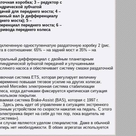
точная коробка; 3 – редуктор с
ндрической зубчатой
дачей для переднего моста; 4 –
анный вал (к дифференциалу
него моста); 5 –
еренциал переднего моста; 6 –
привода переднего колеса
одключенную одноступенчатую раздаточную коробку 2 (
рис.
а в соотношении: 65% – на задний мост и 35% – на
нтральный дифференциал с двойным планетарным
илиндрической зубчатой передачей и улучшенными
сляного насоса и обеспечивает систему смазки раздаточной
вочная система ETS, которая регулирует величину
временно повышая тяговое усилие на других колесах.
илей Mercedes электронная система стабилизации
леса, когда датчиками фиксируется критическая ситуация
скользком покрытии.
аемая система Brake-Assist (BAS), которая с 1997 г.
s
. Здесь речь идет об управлении в ситуациях экстренного
онным устройством по скорости нажатия на педаль. С этого
ектроника берет на себя до тех пор, пока водитель не
система»).
м случае являются уделом специалистов. Даже в обычной
перь нет необходимости. В обоих агрегатах используется