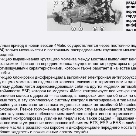
разда
цили
пере
кард
перед
дифф
вал 
лный привод в новой версии 4Matic осуществляется через постоянно п
24
) только механически с постоянным распределением крутящего момент
редний.
нкцию выравнивания крутящего момента между мостами выполняет це
ханизмом. Привод на передние колеса осуществляется редуктором с ц
отивошумными характеристиками, который также работает в качестве ма
робки.
нкцию блокировки дифференциала выполняет электронная антипробуксо
утящего момента на отдельных колесах, снижая его торможением и одно
этому добавляется зарекомендовавшая себя на других моделях автомоб
тойчивости ESP, которая на моделях 4Matic контролирует все четыре ко
епления колеса с дорогой — например, в поворотах или при обгонах на 
оме того, в эту комплексную систему контроля интегрирована и так назыв
рийно устанавливается на
всех модельных рядах автомобилей Mercede
рможения. Резкое торможение в критическом случае оценивается электр
мента управление с обеспечением наиболее эффективного торможения эл
чинает контролировать усилие на педали (см. также раздел «Тормозная 
агностика и устранение неисправностей систем ETS, ESP и BAS в любо
мене масла в раздаточной коробке и дифференциале переднего моста те
бочая жидкость с пожизненным сроком службы.