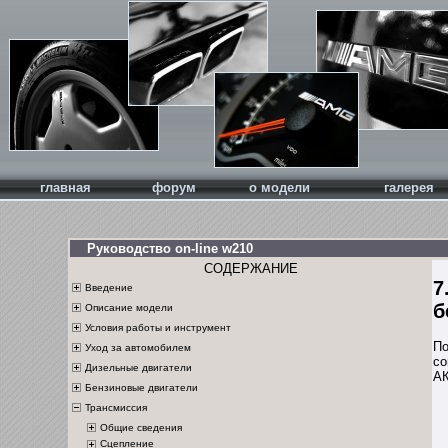
главная
форум
о модели
галерея
Руководство on-line w210
СОДЕРЖАНИЕ
7
Введение
б
Описание модели
Условия работы и инструмент
По
Уход за автомобилем
со
Дизельные двигатели
АК
Бензиновые двигатели
Трансмиссия
Общие сведения
Сцепление