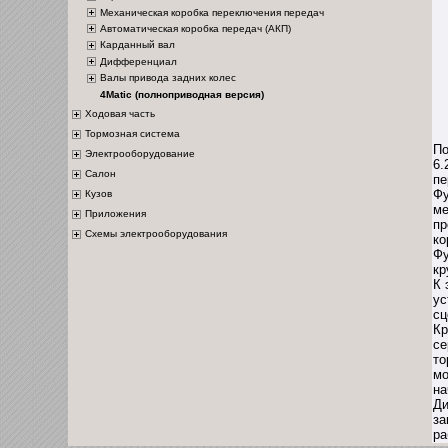
Механическая коробка переключения передач
Автоматическая коробка передач (АКП)
Карданный вал
Дифференциал
Валы привода задних колес
4Matic (полноприводная версия)
Ходовая часть
Тормозная система
По
Электрооборудование
6.
Салон
пе
Фу
Кузов
ме
Приложения
пр
Схемы электрооборудования
ко
Фу
кр
К 
ус
сц
Кр
се
то
мо
на
Ди
за
ра