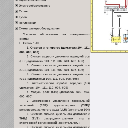
Электрооборудование
Салон
Кузов
Приложения
Схемы электрооборудования
Условные обозначения на электрических
схемах
Схемы 1-10
1. Стартер и генератор (двигатели 104, 111,
604, 605, 606)
2. Сигнал скорости движения передней оси
(GES) (двигатели 104, 111, 602, 604, 605, 606)
3. Сигнал скорости движения задней оси
(GES) (двигатели 104, 111, 602, 604, 605, 606)
4. Сигнал скорости движения задней оси
(GES) (двигательи 104, 111, 604, 605, 606)
5. Автоматическая коробка передач (AG)
(двигатели 104, 111, 119, 604, 605)
6. Модуль реле (К40) (двигатели 602, 604,
605, 606)
7. Электронное управление дроссельной
заслонкой (EFP)/ круиз-контроль (TMP)/
регулировка холостого хода (LLR) (двигатели 104)
8. Система впрыска дизельного двигателя с
ТНВД (EVE) распределительного типа и
электронной регулировкой (двигатель 602)
9. Система впрыска дизельного двигателя с