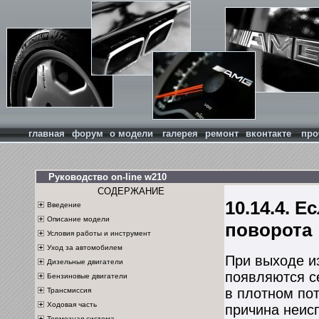
главная
форум
о модели
галерея
ремонт
вконтакте
про
Руководство on-line w210
СОДЕРЖАНИЕ
10.14.4. 
Введение
Описание модели
поворота
Условия работы и инструмент
Уход за автомобилем
При выходе из
Дизельные двигатели
появляются с
Бензиновые двигатели
в плотном пот
Трансмиссия
Ходовая часть
причина неис
Тормозная система