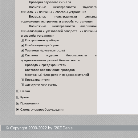
Проверка звукового сигнала
Возможные неисправности звукового
сигнала, их причины и способы устранения
Возможные неисправности сигнала
торможения, их причины и способы устранения
Возможные неисправности аварийной
сигнализации и указателей поворота, их причины
и способы устранения
Контрольные приборы
Комбинация приборов
Темпомат (круиз-контроль)
Система подушек безопасности и
преднатяжители ремней безопасности
Провода и предохранители
Цветовое обозначение проводов
Монтажный блок реле и предохранителей
Предохранители
Электрические схемы
Салон
Кузов
Приложения
Схемы электрооборудования
© Copyright 2009-2022 by [202]Denis