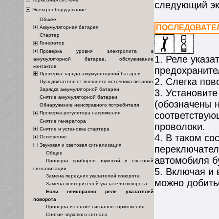
следующий эк
Электрооборудование
Общее
ПОСЛЕДОВАТЕ
Аккумуляторная батарея
Стартер
Генератор
Проверка уровня электролита в
1. Реле указа
аккумуляторной батарее, обслуживание
контактов
предохраните
Проверка заряда аккумуляторной батареи
2. Слегка пов
Пуск двигателя от внешнего источника питания
Зарядка аккумуляторной батареи
3. Установит
Снятие аккумуляторной батареи
(обозначены н
Обнаружение неисправного потребителя
соответствующ
Проверка регулятора напряжения
Снятие генератора
проволоки.
Снятие и установка стартера
4. В таком с
Освещение
Звуковая и световая сигнализация
переключател
Общее
автомобиля б
Проверка приборов звуковой и световой
сигнализации
5. Включая и
Замена передних указателей поворота
можно добить
Замена повторителей указателя поворота
Если неисправно реле указателей
поворота
Проверка и снятие сигналов торможения
Снятие звукового сигнала