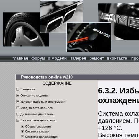
главная
форум
о модели
галерея
ремонт
вконтакте
про
Руководство on-line w210
СОДЕРЖАНИЕ
6.3.2. Из
Введение
Описание модели
охлажден
Условия работы и инструмент
Уход за автомобилем
Система охла
Дизельные двигатели
давлением. П
Бензиновые двигатели
+126 °С.
Общие сведения
Система смазки
Высокая темп
Система охлаждения