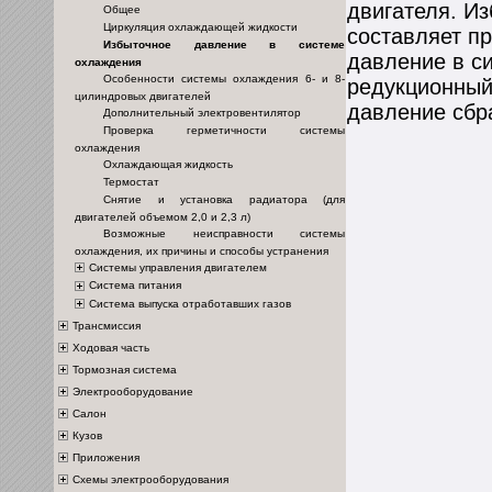
двигателя. И
Общее
Циркуляция охлаждающей жидкости
составляет пр
Избыточное давление в системе
давление в с
охлаждения
Особенности системы охлаждения 6- и 8-
редукционный
цилиндровых двигателей
давление сбр
Дополнительный электровентилятор
Проверка герметичности системы
охлаждения
Охлаждающая жидкость
Термостат
Снятие и установка радиатора (для
двигателей объемом 2,0 и 2,3 л)
Возможные неисправности системы
охлаждения, их причины и способы устранения
Системы управления двигателем
Система питания
Система выпуска отработавших газов
Трансмиссия
Ходовая часть
Тормозная система
Электрооборудование
Салон
Кузов
Приложения
Схемы электрооборудования