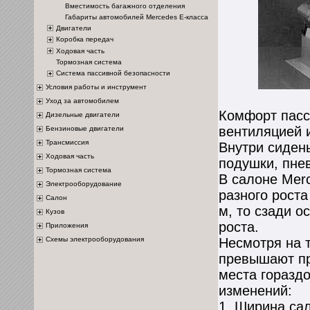
Вместимость багажного отделения
Габариты автомобилей Mercedes Е-класса
Двигатели
Коробка передач
Ходовая часть
Тормозная система
Система пассивной безопасности
Условия работы и инструмент
Уход за автомобилем
Комфорт пасс
Дизельные двигатели
вентиляцией 
Бензиновые двигатели
Трансмиссия
Внутри сиден
Ходовая часть
подушки, пне
Тормозная система
В салоне Mer
Электрооборудование
разного роста
Салон
м, то сзади о
Кузов
роста.
Приложения
Схемы электрооборудования
Несмотря на 
превышают пр
места гораздо
изменений:
1. Ширина сал