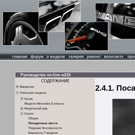
главная
форум
о модели
галерея
ремонт
вконтакте
про
Руководство on-line w210
СОДЕРЖАНИЕ
2.4.1. По
Введение
Описание модели
Кузов
Модели Mercedes Е-класса
Модельный ряд
Салон
Общее
Посадочные места
Подушки безопасности
Варианты Т-модели