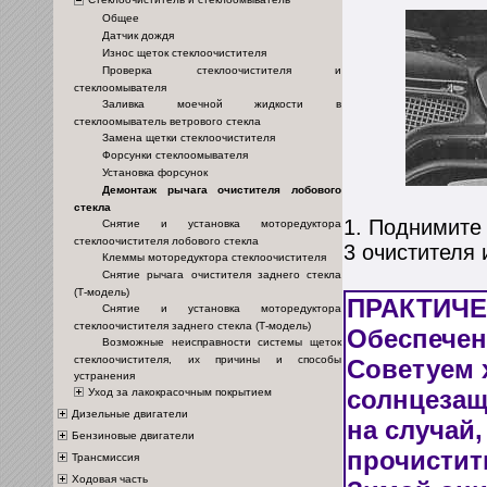
Общее
Датчик дождя
Износ щеток стеклоочистителя
Проверка стеклоочистителя и
стеклоомывателя
Заливка моечной жидкости в
стеклоомыватель ветрового стекла
Замена щетки стеклоочистителя
Форсунки стеклоомывателя
Установка форсунок
Демонтаж рычага очистителя лобового
стекла
1. Поднимите
Снятие и установка моторедуктора
стеклоочистителя лобового стекла
3 очистителя 
Клеммы моторедуктора стеклоочистителя
Снятие рычага очистителя заднего стекла
(Т-модель)
ПРАКТИЧ
Снятие и установка моторедуктора
стеклоочистителя заднего стекла (Т-модель)
Обеспечен
Возможные неисправности системы щеток
стеклоочистителя, их причины и способы
Советуем х
устранения
солнцезащ
Уход за лакокрасочным покрытием
Дизельные двигатели
на случай
Бензиновые двигатели
прочистит
Трансмиссия
Ходовая часть