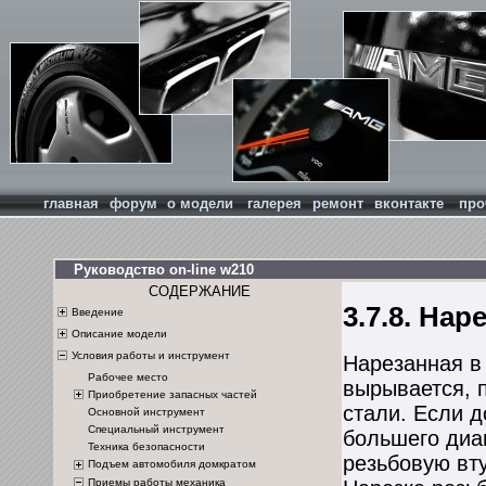
главная
форум
о модели
галерея
ремонт
вконтакте
про
Руководство on-line w210
СОДЕРЖАНИЕ
3.7.8. Нар
Введение
Описание модели
Условия работы и инструмент
Нарезанная в
Рабочее место
вырывается, п
Приобретение запасных частей
стали. Если д
Основной инструмент
Специальный инструмент
большего диа
Техника безопасности
резьбовую вт
Подъем автомобиля домкратом
Приемы работы механика