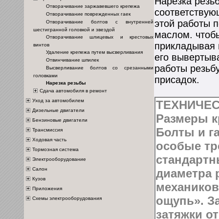
Нарезка резь
Отворачивание заржавевшего крепежа
соответствующ
Отворачивание поврежденных гаек
этой работы 
Отворачивание болтов с внутренней
шестигранной головкой и звездой
маслом. чтобы
Отворачивание шлицевых и крестовых
прикладывая 
винтов
Удаление крепежа путем высверливания
его вывертыв
Отвинчивание шпилек
работы резьбу
Высверливание болтов со срезанными
головками
присадок.
Нарезка резьбы
Сдача автомобиля в ремонт
Уход за автомобилем
ТЕХНИЧЕС
Дизельные двигатели
Размеры к
Бензиновые двигатели
Болты и г
Трансмиссия
Ходовая часть
особые тр
Тормозная система
стандартн
Электрооборудование
Салон
диаметра 
Кузов
механиков
Приложения
ощупь». З
Схемы электрооборудования
затяжки о