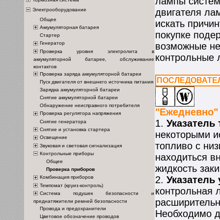
лампы систем
Электрооборудование
двигателя ла
Общее
искать причин
Аккумуляторная батарея
покупке поде
Стартер
Генератор
возможные не
Проверка уровня электролита в
контрольные 
аккумуляторной батарее, обслуживание
контактов
Проверка заряда аккумуляторной батареи
ПОСЛЕДОВАТЕ
Пуск двигателя от внешнего источника питания
Зарядка аккумуляторной батареи
Снятие аккумуляторной батареи
Обнаружение неисправного потребителя
"Ежедневно"
Проверка регулятора напряжения
1.
Указатель
Снятие генератора
Снятие и установка стартера
некоторыми и
Освещение
топливо с ни
Звуковая и световая сигнализация
Контрольные приборы
находиться в
Общее
жидкость заки
Проверка приборов
Комбинация приборов
2.
Указатель
Темпомат (круиз-контроль)
контрольная л
Система подушек безопасности и
расширительн
преднатяжители ремней безопасности
Провода и предохранители
Необходимо д
Цветовое обозначение проводов