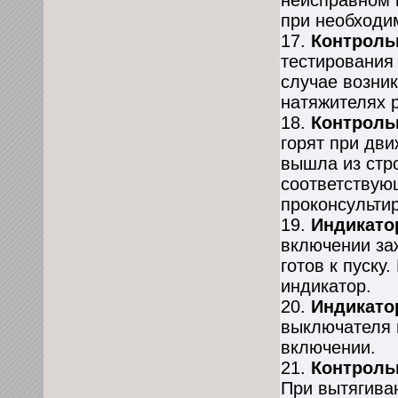
неисправном 
при необходи
17.
Контроль
тестирования
случае возни
натяжителях 
18.
Контроль
горят при дв
вышла из стр
соответствую
проконсультир
19.
Индикато
включении заж
готов к пуску
индикатор.
20.
Индикато
выключателя 
включении.
21.
Контроль
При вытягива