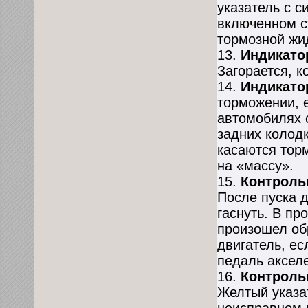
указатель с 
включенном с
тормозной жид
13.
Индикато
Загорается, к
14.
Индикатор
торможении, 
автомобилях 
задних колодк
касаются торм
на «массу».
15.
Контрольн
После пуска 
гаснуть. В пр
произошел об
двигатель, ес
педаль аксел
16.
Контрольн
Желтый указа