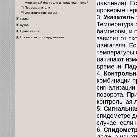
давления). Ес
Монтажный блок реле и предохранителей
Предохранители
проверьте ге
Электрические схемы
3.
Указатель 
Салон
Температура 
Кузов
бампером, и 
Приложения
зависят от с
Схемы электрооборудования
двигателя. Е
температуры 
начинают изм
времени. Пад
4.
Контрольн
комбинации п
сигнализации
поворота. Пр
контрольная 
5.
Сигнальна
спидометре д
случае, если 
6.
Спидомет
должна начат