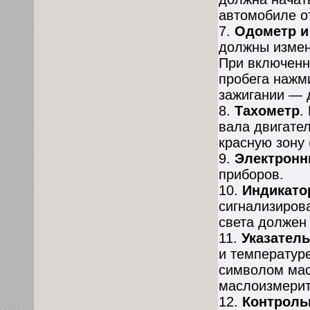
автомобиле от
7.
Одометр и 
должны измен
При включенн
пробега нажми
зажигании — 
8.
Тахометр
.
вала двигател
красную зону
9.
Электронн
приборов.
10.
Индикато
сигнализиров
света должен 
11.
Указател
и температуре
символом мас
маслоизмерит
12.
Контроль