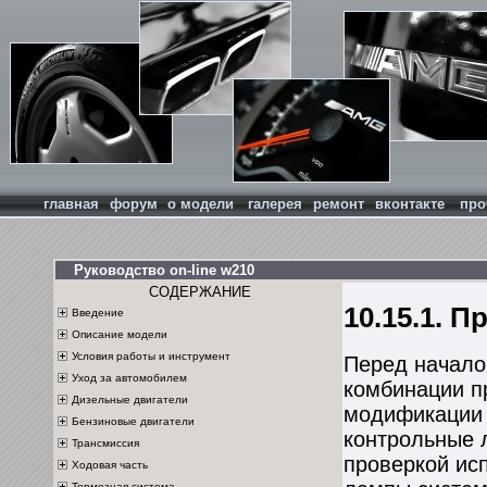
главная
форум
о модели
галерея
ремонт
вконтакте
про
Руководство on-line w210
СОДЕРЖАНИЕ
10.15.1. 
Введение
Описание модели
Условия работы и инструмент
Перед начало
Уход за автомобилем
комбинации пр
Дизельные двигатели
модификации 
Бензиновые двигатели
контрольные 
Трансмиссия
проверкой исп
Ходовая часть
Тормозная система