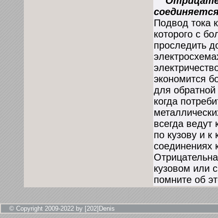
Отрицатель
соединяется
Подвод тока к
которого с б
проследить до
электросхема
электричество
экономится б
для обратной
когда потреб
металлически
всегда ведут
по кузову и 
соединениях 
Отрицательна
кузовом или с
помните об эт
© Copyright 2009-2022 by [202]Denis