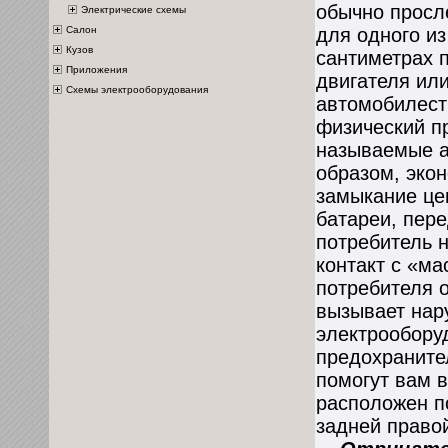
обычно просле
Электрические схемы
Салон
для одного из
Кузов
сантиметрах 
Приложения
двигателя или
Схемы электрооборудования
автомобилест
физический п
называемые а
образом, эко
замыкание це
батареи, пер
потребитель н
контакт с «ма
потребителя о
вызывает нар
электрообору
предохраните
помогут вам в
расположен п
задней правой