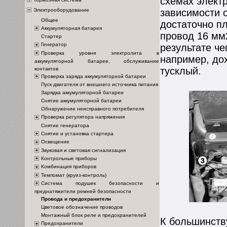
схемах элект
Электрооборудование
зависимости 
Общее
достаточно п
Аккумуляторная батарея
провод 16 мм
Стартер
Генератор
результате че
Проверка уровня электролита в
например, дох
аккумуляторной батарее, обслуживание
тусклый.
контактов
Проверка заряда аккумуляторной батареи
Пуск двигателя от внешнего источника питания
Зарядка аккумуляторной батареи
Снятие аккумуляторной батареи
Обнаружение неисправного потребителя
Проверка регулятора напряжения
Снятие генератора
Снятие и установка стартера
Освещение
Звуковая и световая сигнализация
Контрольные приборы
Комбинация приборов
Темпомат (круиз-контроль)
Система подушек безопасности и
преднатяжители ремней безопасности
Провода и предохранители
Цветовое обозначение проводов
Монтажный блок реле и предохранителей
К большинств
Предохранители