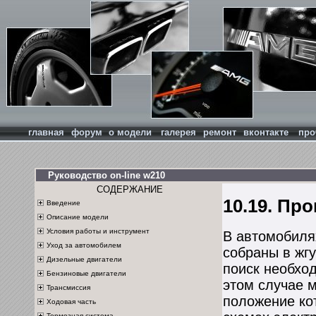
главная
форум
о модели
галерея
ремонт
вконтакте
про
Руководство on-line w210
СОДЕРЖАНИЕ
10.19. Пр
Введение
Описание модели
Условия работы и инструмент
В автомобиля
Уход за автомобилем
собраны в жгу
Дизельные двигатели
поиск необхо
Бензиновые двигатели
этом случае 
Трансмиссия
положение ко
Ходовая часть
Тормозная система