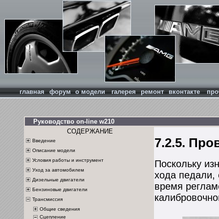
главная
форум
о модели
галерея
ремонт
вконтакте
про
Руководство on-line w210
СОДЕРЖАНИЕ
7.2.5. Пр
Введение
Описание модели
Условия работы и инструмент
Поскольку из
Уход за автомобилем
хода педали, 
Дизельные двигатели
время реглам
Бензиновые двигатели
калибровочно
Трансмиссия
Общие сведения
Сцепление