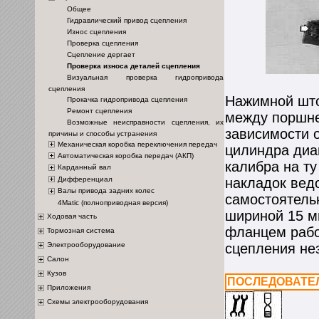
Общее
Гидравлический привод сцепления
Износ сцепления
Проверка сцепления
Сцепление дергает
Проверка износа деталей сцепления
Визуальная проверка гидропривода
сцепления
Нажимной што
Прокачка гидропривода сцепления
Ремонт сцепления
между поршне
Возможные неисправности сцепления, их
зависимости 
причины и способы устранения
Механическая коробка переключения передач
цилиндра диа
Автоматическая коробка передач (АКП)
калибра на ту
Карданный вал
Дифференциал
накладок вед
Валы привода задних колес
самостоятель
4Matic (полноприводная версия)
шириной 15 м
Ходовая часть
фланцем рабо
Тормозная система
Электрооборудование
сцепления не
Салон
Кузов
ПОСЛЕДОВАТЕ
Приложения
Схемы электрооборудования