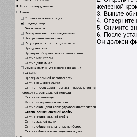
железной кро
Электрооборудование
3. Выньте оби
Салон
Отопление и вентиляция
4. Отверните
Кондиционер
5. Снимите вн
Выключатели
6. После уста
Электрические стеклоподъемники
Центральная блокировка
Он должен фи
Регулировка зеркал заднего вида
Прикуриватель
Проверка обогревателя заднего стекла
Снятие магнитолы
Снятие динамиков
Замена ламп внутреннего освещения
Сиденья
Проверка ремней безопасности
Снятие вещевого ящика
Снятие облицовки рычага переключенния
передач на центральной консоли
Снятие пепельницы
Снятие центральной консоли
Снятие облицовки блока управления отопителя
Снятие обивки средней стойки
Снятие обивки задней стойки
Снятие задней полки
Снятие обивки под панелью приборов
Снятие обивки в зоне педального узла