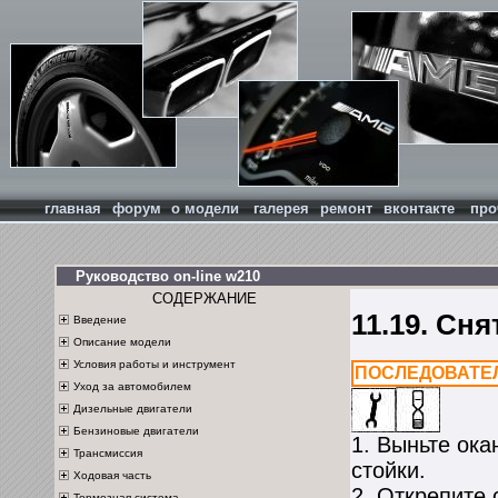
главная
форум
о модели
галерея
ремонт
вконтакте
про
Руководство on-line w210
СОДЕРЖАНИЕ
11.19. Сн
Введение
Описание модели
Условия работы и инструмент
ПОСЛЕДОВАТЕ
Уход за автомобилем
Дизельные двигатели
Бензиновые двигатели
1. Выньте ок
Трансмиссия
стойки.
Ходовая часть
2. Открепите
Тормозная система