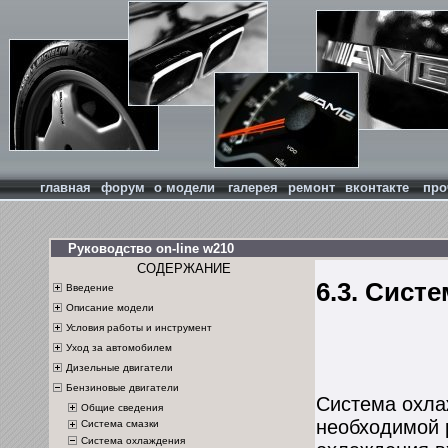
главная
форум
о модели
галерея
ремонт
вконтакте
про
Руководство on-line w210
СОДЕРЖАНИЕ
6.3. Сист
Введение
Описание модели
Условия работы и инструмент
Уход за автомобилем
Дизельные двигатели
Бензиновые двигатели
Система охла
Общие сведения
необходимой 
Система смазки
Система охлаждения