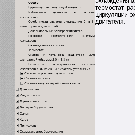
охлаждения в
Общее
термостат, ра
Циркуляция охлаждающей жидкости
Избыточное давление в системе
циркуляции о
охлаждения
двигателя.
Особенности системы охлаждения 6- и 8-
цилиндровых двигателей
Дополнительный электровентилятор
Проверка герметичности системы
охлаждения
Охлаждающая жидкость
Термостат
Снятие и установка радиатора (для
двигателей объемом 2,0 и 2,3 л)
Возможные неисправности системы
охлаждения, их причины и способы устранения
Системы управления двигателем
Система питания
Система выпуска отработавших газов
Трансмиссия
Ходовая часть
Тормозная система
Электрооборудование
Салон
Кузов
Приложения
Схемы электрооборудования