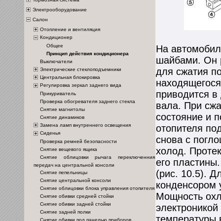
Электрооборудование
Салон
Отопление и вентиляция
Кондиционер
Общее
На автомобил
Принцип действия кондиционера
шайбами. Он 
Выключатели
для сжатия по
Электрические стеклоподъемники
Центральная блокировка
находящегося
Регулировка зеркал заднего вида
приводится в
Прикуриватель
Проверка обогревателя заднего стекла
вала. При сж
Снятие магнитолы
состояние и п
Снятие динамиков
Замена ламп внутреннего освещения
отопителя по
Сиденья
снова с погло
Проверка ремней безопасности
холод. Проте
Снятие вещевого ящика
Снятие облицовки рычага переключенния
его пластины.
передач на центральной консоли
(
рис. 10.5
). Д
Снятие пепельницы
Снятие центральной консоли
конденсором 
Снятие облицовки блока управления отопителя
Мощность охл
Снятие обивки средней стойки
Снятие обивки задней стойки
электроникой 
Снятие задней полки
температуры 
Снятие обивки под панелью приборов