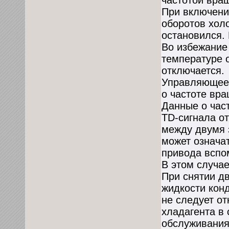
частотой вра
При включени
оборотов холо
остановился. 
Во избежание
температуре 
отключается.
Управляющее 
о частоте вра
Данные о час
TD-сигнала о
между двумя 
может означат
привода вспо
В этом случа
При снятии д
жидкости кон
не следует о
хладагента в 
обслуживания