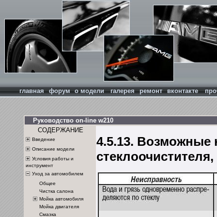
главная
форум
о модели
галерея
ремонт
вконтакте
про
Руководство on-line w210
СОДЕРЖАНИЕ
4.5.13. Возможные
Введение
Описание модели
стеклоочистителя,
Условия работы и
инструмент
Уход за автомобилем
Общее
Чистка салона
Мойка автомобиля
Мойка двигателя
Смазка