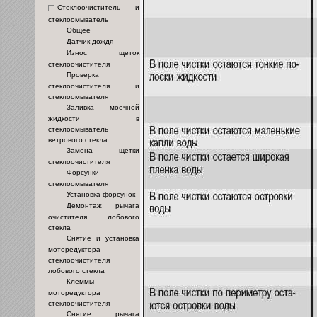
Стеклоочиститель и
стеклоомыватель
Общее
Датчик дождя
Износ щеток
стеклоочистителя
Проверка
стеклоочистителя и
стеклоомывателя
Заливка моечной
жидкости в
стеклоомыватель
ветрового стекла
Замена щетки
стеклоочистителя
Форсунки
стеклоомывателя
Установка форсунок
Демонтаж рычага
очистителя лобового
стекла
Снятие и установка
моторедуктора
стеклоочистителя
лобового стекла
Клеммы
моторедуктора
стеклоочистителя
Снятие рычага