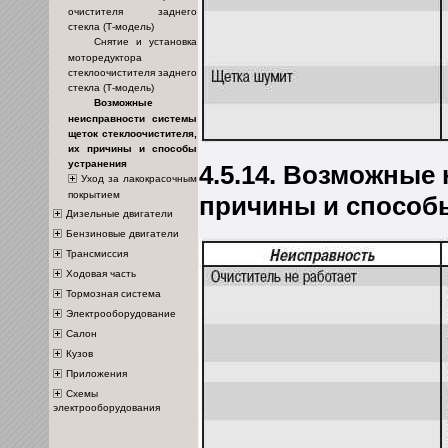
очистителя заднего
стекла (Т-модель)
Снятие и установка
моторедуктора
стеклоочистителя заднего
стекла (Т-модель)
Возможные
неисправности системы
щеток стеклоочистителя,
их причины и способы
устранения
4.5.14. Возможные
Уход за лакокрасочным
покрытием
причины и способ
Дизельные двигатели
Бензиновые двигатели
Трансмиссия
Ходовая часть
Тормозная система
Электрооборудование
Салон
Кузов
Приложения
Схемы
электрооборудования