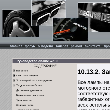
главная
форум
о модели
галерея
ремонт
вконтакте
про
Руководство on-line w210
СОДЕРЖАНИЕ
10.13.2. 
Введение
Описание модели
Условия работы и инструмент
Все лампы на
Уход за автомобилем
моторного от
Дизельные двигатели
соответствую
Бензиновые двигатели
габаритных о
Трансмиссия
всех остальн
Ходовая часть
Тормозная система