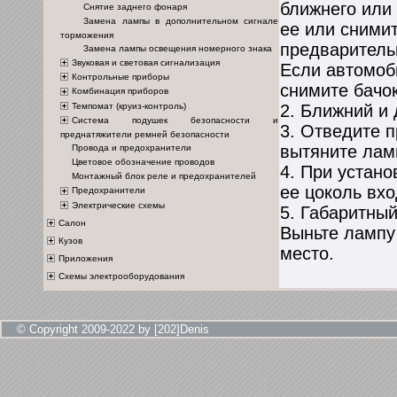
ближнего или 
Снятие заднего фонаря
Замена лампы в дополнительном сигнале
ее или сними
торможения
предваритель
Замена лампы освещения номерного знака
Звуковая и световая сигнализация
Если автомоб
Контрольные приборы
снимите бачо
Комбинация приборов
Темпомат (круиз-контроль)
2. Ближний и 
Система подушек безопасности и
3. Отведите 
преднатяжители ремней безопасности
вытяните лам
Провода и предохранители
Цветовое обозначение проводов
4. При устано
Монтажный блок реле и предохранителей
ее цоколь вхо
Предохранители
Электрические схемы
5. Габаритный
Салон
Выньте лампу 
Кузов
место.
Приложения
Схемы электрооборудования
© Copyright 2009-2022 by [202]Denis