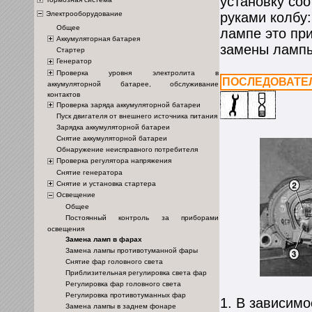
установку со
Электрооборудование
руками колбу
Общее
лампе это пр
Аккумуляторная батарея
замены лампы
Стартер
Генератор
Проверка уровня электролита в
ПОСЛЕДОВАТЕ
аккумуляторной батарее, обслуживание
контактов
Проверка заряда аккумуляторной батареи
Пуск двигателя от внешнего источника питания
Зарядка аккумуляторной батареи
Снятие аккумуляторной батареи
Обнаружение неисправного потребителя
Проверка регулятора напряжения
Снятие генератора
Снятие и установка стартера
Освещение
Общее
Постоянный контроль за приборами
освещения
Замена ламп в фарах
Замена лампы противотуманной фары
Снятие фар головного света
Приблизительная регулировка света фар
Регулировка фар головного света
Регулировка противотуманных фар
1. В зависим
Замена лампы в заднем фонаре