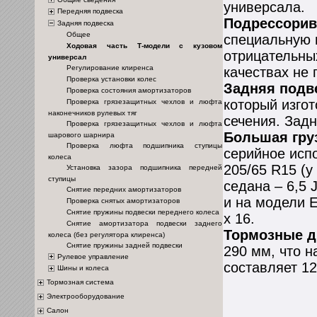
универсала.
Передняя подвеска
Подрессорив
Задняя подвеска
Общее
специальную 
Ходовая часть Т-модели с кузовом
отрицательны
универсал
Регулирование клиренса
качествах не
Проверка установки колес
Задняя подв
Проверка состояния амортизаторов
который изго
Проверка грязезащитных чехлов и люфта
наконечников рулевых тяг
сечения. Задн
Проверка грязезащитных чехлов и люфта
Большая гр
шарового шарнира
Проверка люфта подшипника ступицы
серийное исп
колеса
205/65 R15 (у
Установка зазора подшипника передней
ступицы
седана – 6,5 
Снятие передних амортизаторов
и на модели Е
Проверка снятых амортизаторов
Снятие пружины подвески переднего колеса
х 16.
Снятие амортизатора подвески заднего
Тормозные д
колеса (без регулятора клиренса)
Снятие пружины задней подвески
290 мм, что н
Рулевое управление
составляет 12
Шины и колеса
Тормозная система
Электрооборудование
Салон