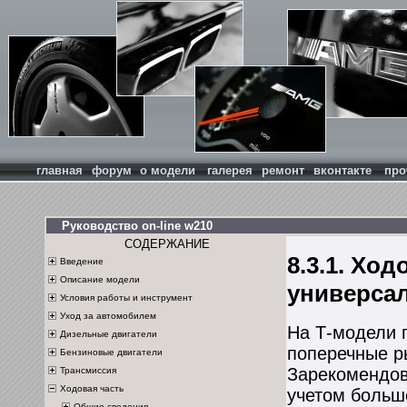
главная
форум
о модели
галерея
ремонт
вконтакте
про
Руководство on-line w210
СОДЕРЖАНИЕ
8.3.1. Хо
Введение
Описание модели
универса
Условия работы и инструмент
Уход за автомобилем
На Т-модели 
Дизельные двигатели
поперечные р
Бензиновые двигатели
Зарекомендов
Трансмиссия
Ходовая часть
учетом больш
Общие сведения