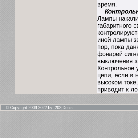
время.
Контрольно
Лампы накали
габаритного с
контролируют
иной лампы за
пор, пока да
фонарей сигн
выключения з
Контрольное 
цепи, если в 
высоком токе,
приводит к л
© Copyright 2009-2022 by [202]Denis