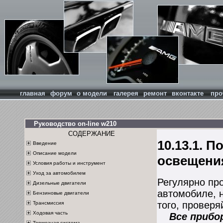
главная
форум
о модели
галерея
ремонт
вконтакте
про
Руководство on-line w210
СОДЕРЖАНИЕ
10.13.1. 
Введение
Описание модели
освещени
Условия работы и инструмент
Уход за автомобилем
Регулярно пр
Дизельные двигатели
автомобиле, 
Бензиновые двигатели
того, провер
Трансмиссия
Ходовая часть
Все прибор
Тормозная система