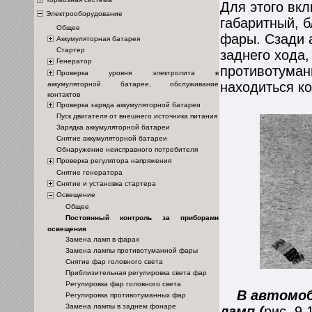
Для этого вк
Электрооборудование
габаритный, б
Общее
фары. Сзади 
Аккумуляторная батарея
Стартер
заднего хода
Генератор
противотуман
Проверка уровня электролита в
находиться к
аккумуляторной батарее, обслуживание
контактов
Проверка заряда аккумуляторной батареи
Пуск двигателя от внешнего источника питания
Зарядка аккумуляторной батареи
Снятие аккумуляторной батареи
Обнаружение неисправного потребителя
Проверка регулятора напряжения
Снятие генератора
Снятие и установка стартера
Освещение
Общее
Постоянный контроль за приборами
освещения
Замена ламп в фарах
Замена лампы противотуманной фары
Снятие фар головного света
Приблизительная регулировка света фар
Регулировка фар головного света
В автомоби
Регулировка противотуманных фар
Замена лампы в заднем фонаре
ламп (
рис. 9.