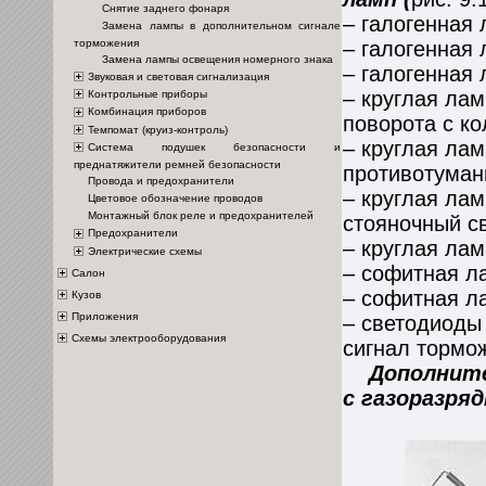
Снятие заднего фонаря
– галогенная 
Замена лампы в дополнительном сигнале
торможения
– галогенная 
Замена лампы освещения номерного знака
– галогенная 
Звуковая и световая сигнализация
– круглая лам
Контрольные приборы
Комбинация приборов
поворота с ко
Темпомат (круиз-контроль)
– круглая лам
Система подушек безопасности и
преднатяжители ремней безопасности
противотуман
Провода и предохранители
– круглая лам
Цветовое обозначение проводов
Монтажный блок реле и предохранителей
стояночный св
Предохранители
– круглая лам
Электрические схемы
– софитная ла
Салон
– софитная ла
Кузов
Приложения
– светодиоды
Схемы электрооборудования
сигнал тормо
Дополнител
с газоразря