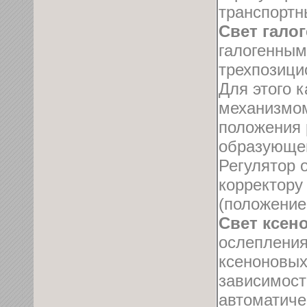
транспортн
Свет гало
галогенным
трехпозици
Для этого 
механизмом
положения 
образующег
Регулятор 
корректору 
(положение
Свет ксен
ослепления
ксеноновых
зависимост
автоматиче